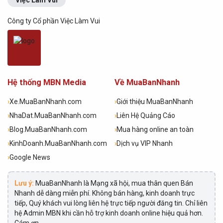
Việc Làm Vui
Công ty Cổ phần Việc Làm Vui
Hệ thống MBN Media
Về MuaBanNhanh
›
Xe.MuaBanNhanh.com
›
Giới thiệu MuaBanNhanh
›
NhaDat.MuaBanNhanh.com
›
Liên Hệ Quảng Cáo
›
Blog.MuaBanNhanh.com
›
Mua hàng online an toàn
›
KinhDoanh.MuaBanNhanh.com
›
Dịch vụ VIP Nhanh
›
Google News
Lưu ý:
MuaBanNhanh là Mạng xã hội, mua thân quen Bán
Nhanh dễ dàng miễn phí. Không bán hàng, kinh doanh trực
tiếp, Quý khách vui lòng liên hệ trực tiếp người đăng tin. Chỉ liên
hệ Admin MBN khi cần hỗ trợ kinh doanh online hiệu quả hơn.