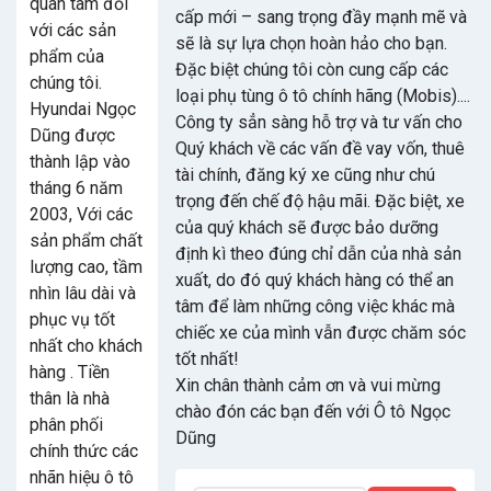
quan tâm đối
cấp mới – sang trọng đầy mạnh mẽ và
với các sản
sẽ là sự lựa chọn hoàn hảo cho bạn.
phẩm của
Đặc biệt chúng tôi còn cung cấp các
chúng tôi.
loại phụ tùng ô tô chính hãng (Mobis)....
Hyundai Ngọc
Công ty sẳn sàng hỗ trợ và tư vấn cho
Dũng được
Quý khách về các vấn đề vay vốn, thuê
thành lập vào
tài chính, đăng ký xe cũng như chú
tháng 6 năm
trọng đến chế độ hậu mãi. Đặc biệt, xe
2003, Với các
của quý khách sẽ được bảo dưỡng
sản phẩm chất
định kì theo đúng chỉ dẫn của nhà sản
lượng cao, tầm
xuất, do đó quý khách hàng có thể an
nhìn lâu dài và
tâm để làm những công việc khác mà
phục vụ tốt
chiếc xe của mình vẫn được chăm sóc
nhất cho khách
tốt nhất!
hàng . Tiền
Xin chân thành cảm ơn và vui mừng
thân là nhà
chào đón các bạn đến với Ô tô Ngọc
phân phối
Dũng
chính thức các
nhãn hiệu ô tô