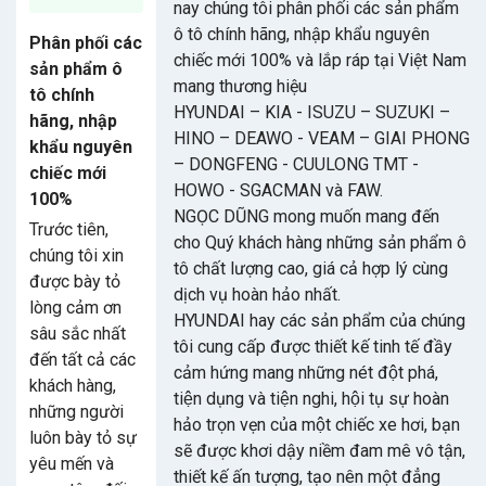
nay chúng tôi phân phối các sản phẩm
ô tô chính hãng, nhập khẩu nguyên
Phân phối các
chiếc mới 100% và lắp ráp tại Việt Nam
sản phẩm ô
mang thương hiệu
tô chính
HYUNDAI – KIA - ISUZU – SUZUKI –
hãng, nhập
HINO – DEAWO - VEAM – GIAI PHONG
khẩu nguyên
– DONGFENG - CUULONG TMT -
chiếc mới
HOWO - SGACMAN và FAW.
100%
NGỌC DŨNG mong muốn mang đến
Trước tiên,
cho Quý khách hàng những sản phẩm ô
chúng tôi xin
tô chất lượng cao, giá cả hợp lý cùng
được bày tỏ
dịch vụ hoàn hảo nhất.
lòng cảm ơn
HYUNDAI hay các sản phẩm của chúng
sâu sắc nhất
tôi cung cấp được thiết kế tinh tế đầy
đến tất cả các
cảm hứng mang những nét đột phá,
khách hàng,
tiện dụng và tiện nghi, hội tụ sự hoàn
những người
hảo trọn vẹn của một chiếc xe hơi, bạn
luôn bày tỏ sự
sẽ được khơi dậy niềm đam mê vô tận,
yêu mến và
thiết kế ấn tượng, tạo nên một đẳng