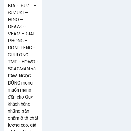
KIA - ISUZU –
SUZUKI –
HINO –
DEAWO -
VEAM – GIAI
PHONG –
DONGFENG -
CUULONG
TMT - HOWO -
SGACMAN và
FAW. NGỌC
DŨNG mong
muốn mang
đến cho Quý
khách hàng
những sản
phẩm ô tô chất
lượng cao, giá