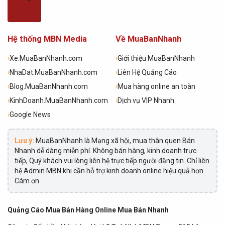
Hệ thống MBN Media
Về MuaBanNhanh
›
Xe.MuaBanNhanh.com
›
Giới thiệu MuaBanNhanh
›
NhaDat.MuaBanNhanh.com
›
Liên Hệ Quảng Cáo
›
Blog.MuaBanNhanh.com
›
Mua hàng online an toàn
›
KinhDoanh.MuaBanNhanh.com
›
Dịch vụ VIP Nhanh
›
Google News
Lưu ý:
MuaBanNhanh là Mạng xã hội, mua thân quen Bán
Nhanh dễ dàng miễn phí. Không bán hàng, kinh doanh trực
tiếp, Quý khách vui lòng liên hệ trực tiếp người đăng tin. Chỉ liên
hệ Admin MBN khi cần hỗ trợ kinh doanh online hiệu quả hơn.
Cám ơn
Quảng Cáo Mua Bán Hàng Online Mua Bán Nhanh