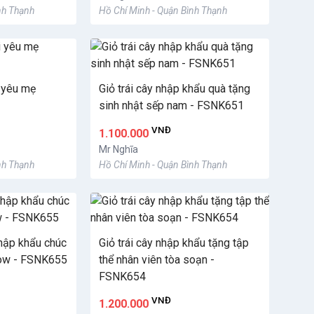
nh Thạnh
Hồ Chí Minh - Quận Bình Thạnh
i yêu mẹ
Giỏ trái cây nhập khẩu quà tặng
sinh nhật sếp nam - FSNK651
VNĐ
1.100.000
Mr Nghĩa
nh Thạnh
Hồ Chí Minh - Quận Bình Thạnh
nhập khẩu chúc
Giỏ trái cây nhập khẩu tặng tập
ow - FSNK655
thể nhân viên tòa soạn -
FSNK654
VNĐ
1.200.000