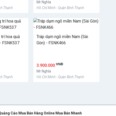
Mr Nghĩa
nh Thạnh
Hồ Chí Minh - Quận Bình Thạnh
trí hoa quả
Tráp dạm ngõ miền Nam (Sài
- FSNK537
Gòn) - FSNK466
VNĐ
3.900.000
Mr Nghĩa
nh Thạnh
Hồ Chí Minh - Quận Bình Thạnh
Quảng Cáo Mua Bán Hàng Online Mua Bán Nhanh