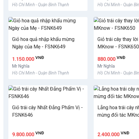
Hồ Chí Minh - Quận Bình Thạnh
Hồ Chí Minh - Quận Bì
Giỏ hoa quả nhập khẩu mừng
Giỏ trái cây thay lờ
Ngày của Mẹ - FSNK649
MKnow - FSNK650
VNĐ
VNĐ
1.150.000
880.000
Mr Nghĩa
Mr Nghĩa
Hồ Chí Minh - Quận Bình Thạnh
Hồ Chí Minh - Quận Bì
Giỏ trái cây Nhất Đẳng Phẩm Vị -
Lẵng hoa trái cây 
FSNK646
mừng đối tác MKn
VNĐ
VNĐ
9.800.000
2.400.000