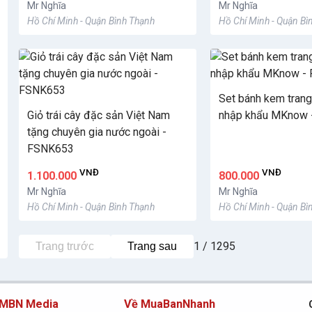
Mr Nghĩa
Mr Nghĩa
Hồ Chí Minh - Quận Bình Thạnh
Hồ Chí Minh - Quận Bì
Set bánh kem trang 
Giỏ trái cây đặc sản Việt Nam
nhập khẩu MKnow 
tặng chuyên gia nước ngoài -
FSNK653
VNĐ
VNĐ
1.100.000
800.000
Mr Nghĩa
Mr Nghĩa
Hồ Chí Minh - Quận Bình Thạnh
Hồ Chí Minh - Quận Bì
1 / 1295
Trang trước
Trang sau
 MBN Media
Về MuaBanNhanh