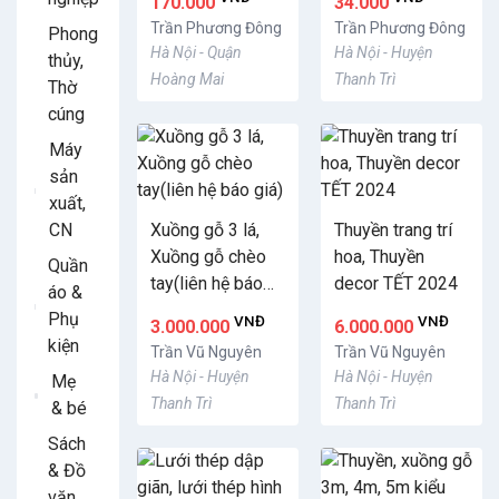
170.000
34.000
60, 80, 90
Trần Phương Đông
Trần Phương Đông
Phong
Hà Nội - Quận
Hà Nội - Huyện
thủy,
Hoàng Mai
Thanh Trì
Thờ
cúng
Máy
sản
xuất,
Xuồng gỗ 3 lá,
Thuyền trang trí
CN
Xuồng gỗ chèo
hoa, Thuyền
Quần
tay(liên hệ báo
decor TẾT 2024
áo &
giá)
Phụ
VNĐ
VNĐ
3.000.000
6.000.000
kiện
Trần Vũ Nguyên
Trần Vũ Nguyên
Hà Nội - Huyện
Hà Nội - Huyện
Mẹ
Thanh Trì
Thanh Trì
& bé
Sách
& Đồ
văn