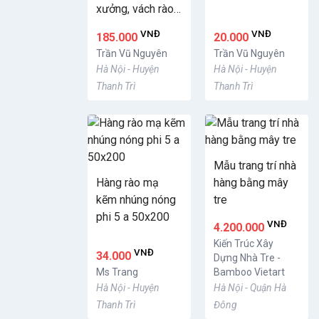
xưởng, vách rào
ngăn kho
VNĐ
VNĐ
185.000
20.000
Trần Vũ Nguyên
Trần Vũ Nguyên
Hà Nội - Huyện
Hà Nội - Huyện
Thanh Trì
Thanh Trì
Mẫu trang trí nhà
Hàng rào mạ
hàng bằng mây
kẽm nhúng nóng
tre
phi 5 a 50x200
VNĐ
4.200.000
Kiến Trúc Xây
VNĐ
34.000
Dựng Nhà Tre -
Ms Trang
Bamboo Vietart
Hà Nội - Huyện
Hà Nội - Quận Hà
Thanh Trì
Đông