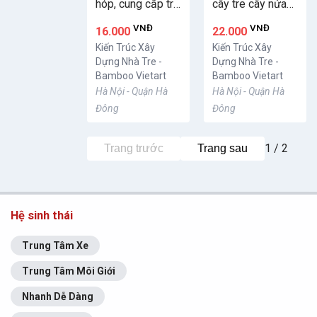
hóp, cung cấp tre
cây tre cây nứa
trúc tại Hà Nội
Sài Gòn, bán cây
VNĐ
VNĐ
16.000
22.000
tre
Kiến Trúc Xây
Kiến Trúc Xây
Dựng Nhà Tre -
Dựng Nhà Tre -
Bamboo Vietart
Bamboo Vietart
Hà Nội - Quận Hà
Hà Nội - Quận Hà
Đông
Đông
1 / 2
Trang trước
Trang sau
Hệ sinh thái
Trung Tâm Xe
Trung Tâm Môi Giới
Nhanh Dễ Dàng