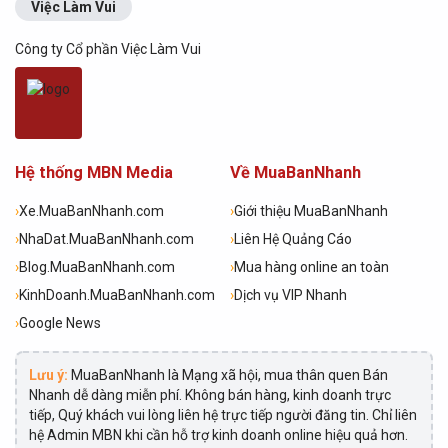
Việc Làm Vui
Công ty Cổ phần Việc Làm Vui
Hệ thống MBN Media
Về MuaBanNhanh
›
Xe.MuaBanNhanh.com
›
Giới thiệu MuaBanNhanh
›
NhaDat.MuaBanNhanh.com
›
Liên Hệ Quảng Cáo
›
Blog.MuaBanNhanh.com
›
Mua hàng online an toàn
›
KinhDoanh.MuaBanNhanh.com
›
Dịch vụ VIP Nhanh
›
Google News
Lưu ý:
MuaBanNhanh là Mạng xã hội, mua thân quen Bán
Nhanh dễ dàng miễn phí. Không bán hàng, kinh doanh trực
tiếp, Quý khách vui lòng liên hệ trực tiếp người đăng tin. Chỉ liên
hệ Admin MBN khi cần hỗ trợ kinh doanh online hiệu quả hơn.