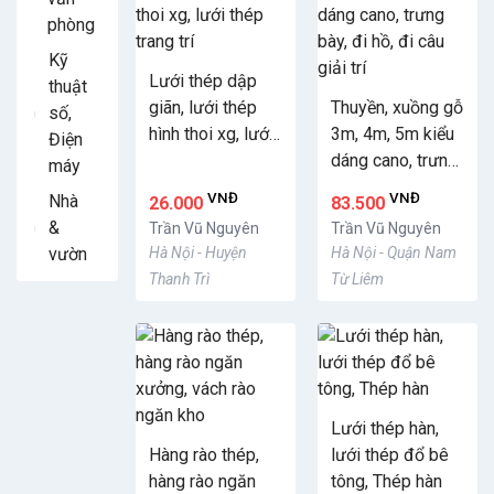
phòng
Kỹ
Lưới thép dập
thuật
giãn, lưới thép
Thuyền, xuồng gỗ
số,
hình thoi xg, lưới
3m, 4m, 5m kiểu
Điện
thép trang trí
dáng cano, trưng
máy
bày, đi hồ, đi câu
VNĐ
VNĐ
Nhà
26.000
83.500
giải trí
&
Trần Vũ Nguyên
Trần Vũ Nguyên
vườn
Hà Nội - Huyện
Hà Nội - Quận Nam
Thanh Trì
Từ Liêm
Lưới thép hàn,
Hàng rào thép,
lưới thép đổ bê
hàng rào ngăn
tông, Thép hàn