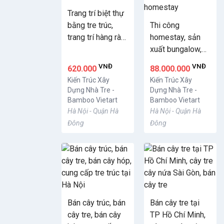
Trang trí biệt thự
bằng tre trúc,
Thi công
trang trí hàng rào
homestay, sản
bằng tre
xuất bungalow,
nhà tre homestay
VNĐ
VNĐ
620.000
88.000.000
Kiến Trúc Xây
Kiến Trúc Xây
Dựng Nhà Tre -
Dựng Nhà Tre -
Bamboo Vietart
Bamboo Vietart
Hà Nội - Quận Hà
Hà Nội - Quận Hà
Đông
Đông
Bán cây trúc, bán
Bán cây tre tại
cây tre, bán cây
TP Hồ Chí Minh,