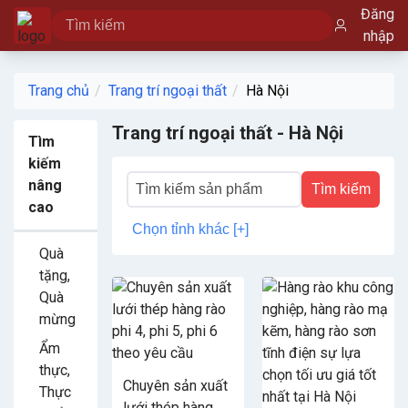
Đăng
nhập
Trang chủ
Trang trí ngoại thất
Hà Nội
Trang trí ngoại thất - Hà Nội
Tìm
kiếm
nâng
Tìm kiếm
cao
Chọn tỉnh khác [+]
Quà
tặng,
Quà
mừng
Ẩm
thực,
Chuyên sản xuất
Thực
lưới thép hàng