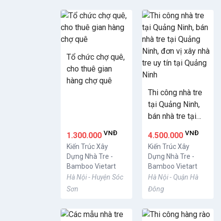
Tổ chức chợ quê,
cho thuê gian
hàng chợ quê
Thi công nhà tre
tại Quảng Ninh,
bán nhà tre tại
Quảng Ninh, đơn
VNĐ
VNĐ
1.300.000
4.500.000
vị xây nhà tre uy
Kiến Trúc Xây
Kiến Trúc Xây
tín tại Quảng
Dựng Nhà Tre -
Dựng Nhà Tre -
Ninh
Bamboo Vietart
Bamboo Vietart
Hà Nội - Huyện Sóc
Hà Nội - Quận Hà
Sơn
Đông