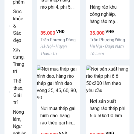
phẩm
rào phi 4, phi 5,
Hàng rào khu
Sức
phi 6 theo yêu
công nghiệp,
khỏe
cầu
hàng rào mạ
&
kẽm, hàng rào
VNĐ
VNĐ
Sắc
35.000
35.000
sơn tĩnh điện sự
đẹp
Trần Phương Đông
Trần Phương Đông
lựa chọn tối ưu
Hà Nội - Huyện
Hà Nội - Quận Nam
Xây
giá tốt nhất tại
Thanh Trì
Từ Liêm
dựng,
Hà Nội
Trang
trí
Thể
thao,
Giải
Nơi sản xuất
trí
Nơi mua thép gai
hàng rào thép phi
Nông
hình dao, hàng
6 ô 50x200 làm
lâm,
rào thép gai hình
theo yêu cầu
Ngư
dao vòng 35, 45,
nghiệp
VNĐ
VNĐ