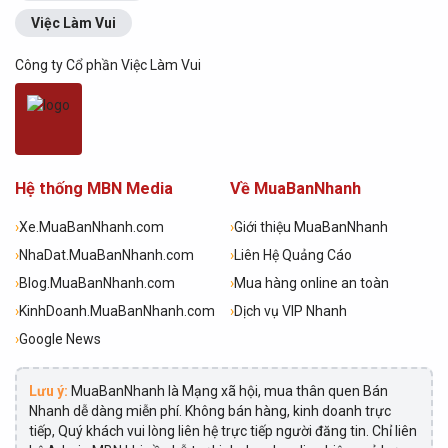
Việc Làm Vui
Công ty Cổ phần Việc Làm Vui
Hệ thống MBN Media
Về MuaBanNhanh
›
Xe.MuaBanNhanh.com
›
Giới thiệu MuaBanNhanh
›
NhaDat.MuaBanNhanh.com
›
Liên Hệ Quảng Cáo
›
Blog.MuaBanNhanh.com
›
Mua hàng online an toàn
›
KinhDoanh.MuaBanNhanh.com
›
Dịch vụ VIP Nhanh
›
Google News
Lưu ý:
MuaBanNhanh là Mạng xã hội, mua thân quen Bán
Nhanh dễ dàng miễn phí. Không bán hàng, kinh doanh trực
tiếp, Quý khách vui lòng liên hệ trực tiếp người đăng tin. Chỉ liên