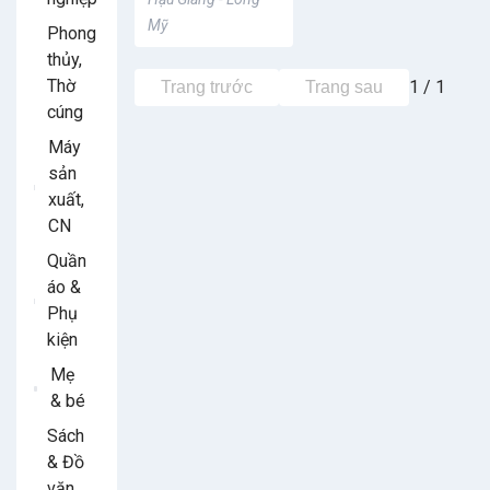
Mỹ
Phong
thủy,
Thờ
1 / 1
Trang trước
Trang sau
cúng
Máy
sản
xuất,
CN
Quần
áo &
Phụ
kiện
Mẹ
& bé
Sách
& Đồ
văn