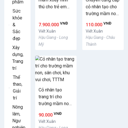
phẩm
thú cho trẻ em
cỏ nhân tạo cho
Sức
mầm non giá
trường mầm non,
khỏe
TỐT
sân bóng, sân
VNĐ
VNĐ
&
7.900.000
110.000
chơi trẻ em
Sắc
Viết Xuân
Viết Xuân
Hậu Giang - Long
Hậu Giang - Châu
đẹp
Mỹ
Thành
Xây
dựng,
Trang
trí
Thể
thao,
Cỏ nhân tạo
Giải
trang trí cho
trí
trường mầm non,
Nông
sân chơi, khu vui
lâm,
VNĐ
90.000
chơi, TTTM
Ngư
Viết Xuân
nghiệp
Hậu Giang - Long