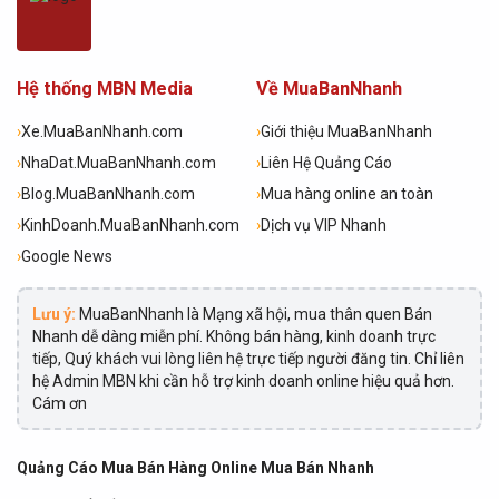
Hệ thống MBN Media
Về MuaBanNhanh
›
Xe.MuaBanNhanh.com
›
Giới thiệu MuaBanNhanh
›
NhaDat.MuaBanNhanh.com
›
Liên Hệ Quảng Cáo
›
Blog.MuaBanNhanh.com
›
Mua hàng online an toàn
›
KinhDoanh.MuaBanNhanh.com
›
Dịch vụ VIP Nhanh
›
Google News
Lưu ý:
MuaBanNhanh là Mạng xã hội, mua thân quen Bán
Nhanh dễ dàng miễn phí. Không bán hàng, kinh doanh trực
tiếp, Quý khách vui lòng liên hệ trực tiếp người đăng tin. Chỉ liên
hệ Admin MBN khi cần hỗ trợ kinh doanh online hiệu quả hơn.
Cám ơn
Quảng Cáo Mua Bán Hàng Online Mua Bán Nhanh