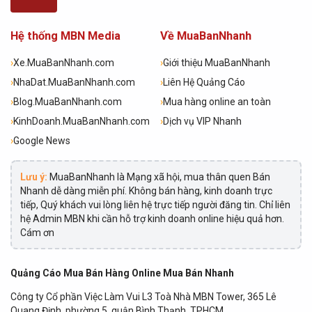
Hệ thống MBN Media
Về MuaBanNhanh
›
Xe.MuaBanNhanh.com
›
Giới thiệu MuaBanNhanh
›
NhaDat.MuaBanNhanh.com
›
Liên Hệ Quảng Cáo
›
Blog.MuaBanNhanh.com
›
Mua hàng online an toàn
›
KinhDoanh.MuaBanNhanh.com
›
Dịch vụ VIP Nhanh
›
Google News
Lưu ý:
MuaBanNhanh là Mạng xã hội, mua thân quen Bán
Nhanh dễ dàng miễn phí. Không bán hàng, kinh doanh trực
tiếp, Quý khách vui lòng liên hệ trực tiếp người đăng tin. Chỉ liên
hệ Admin MBN khi cần hỗ trợ kinh doanh online hiệu quả hơn.
Cám ơn
Quảng Cáo Mua Bán Hàng Online Mua Bán Nhanh
Công ty Cổ phần Việc Làm Vui L3 Toà Nhà MBN Tower, 365 Lê
Quang Định, phường 5, quận Bình Thạnh, TPHCM