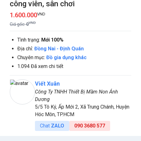
công viên, sân chơi
1.600.000
VND
VND
Giá gốc:
0
Tình trạng:
Mới 100%
Địa chỉ:
Đồng Nai
-
Định Quán
Chuyên mục:
Đồ gia dụng khác
1.094 Đã xem chi tiết
Viết Xuân
Công Ty TNHH Thiết Bị Mầm Non Ánh
Dương
5/5 Tô Ký, Ấp Mới 2, Xã Trung Chánh, Huyện
Hóc Môn, TP.HCM
Chat
ZALO
090 3680 577