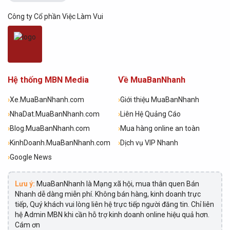
Công ty Cổ phần Việc Làm Vui
Hệ thống MBN Media
Về MuaBanNhanh
›
Xe.MuaBanNhanh.com
›
Giới thiệu MuaBanNhanh
›
NhaDat.MuaBanNhanh.com
›
Liên Hệ Quảng Cáo
›
Blog.MuaBanNhanh.com
›
Mua hàng online an toàn
›
KinhDoanh.MuaBanNhanh.com
›
Dịch vụ VIP Nhanh
›
Google News
Lưu ý:
MuaBanNhanh là Mạng xã hội, mua thân quen Bán
Nhanh dễ dàng miễn phí. Không bán hàng, kinh doanh trực
tiếp, Quý khách vui lòng liên hệ trực tiếp người đăng tin. Chỉ liên
hệ Admin MBN khi cần hỗ trợ kinh doanh online hiệu quả hơn.
Cám ơn