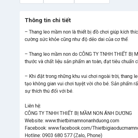
Thông tin chi tiết
– Thang leo mầm non là thiết bị đồ chơi giúp kích th
cường sức khỏe cũng như độ dẻo dai của cơ thể.
– Thang leo mầm non do CÔNG TY TNHH THIẾT BỊ M
thước và chất liệu sản phẩm an toàn, đạt tiêu chuẩn 
– Khi đặt trong những khu vui chơi ngoài trời, thang 
tạo không gian vui chơi tuyệt vời cho bé. Sản phẩm rấ
sự thích thú đối với bé.
Liên hệ:
CÔNG TY TNHH THIẾT BỊ MẦM NON ÁNH DƯƠNG
Website: www.thietbimamnonanhduong.com
Facebook: www.facebook.com/Thietbigiaoducmamn
Hotline: 0903 680 577 (Zalo, Phone)