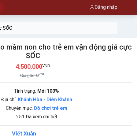
Đăng nhập
ực SỐC
eo mầm non cho trẻ em vận động giá cực
SỐC
4.500.000
VND
VND
Giá gốc:
0
Tình trạng:
Mới 100%
Địa chỉ:
Khánh Hòa
-
Diên Khánh
Chuyên mục:
Đồ chơi trẻ em
251 Đã xem chi tiết
Viết Xuân