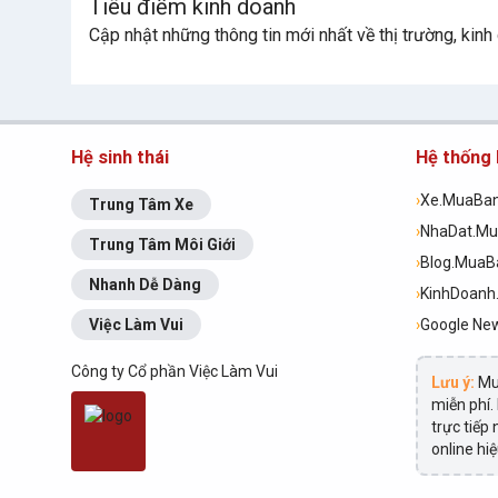
Tiêu điểm kinh doanh
Cập nhật những thông tin mới nhất về thị trường, kin
Hệ sinh thái
Hệ thống
›
Xe.MuaBa
Trung Tâm Xe
›
NhaDat.M
Trung Tâm Môi Giới
›
Blog.Mua
Nhanh Dễ Dàng
›
KinhDoan
Việc Làm Vui
›
Google Ne
Công ty Cổ phần Việc Làm Vui
Lưu ý:
Mu
miễn phí.
trực tiếp
online hi