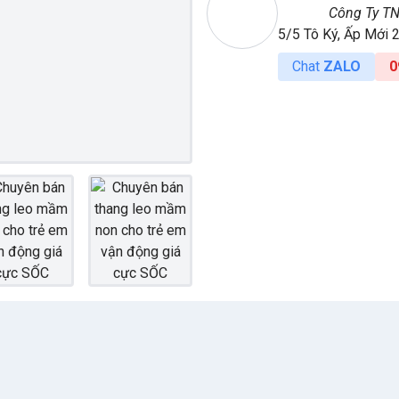
Công Ty T
5/5 Tô Ký, Ấp Mới 
Chat
ZALO
0