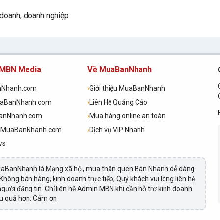
h doanh, doanh nghiệp
 MBN Media
Về MuaBanNhanh
nNhanh.com
›
Giới thiệu MuaBanNhanh
uaBanNhanh.com
›
Liên Hệ Quảng Cáo
BanNhanh.com
›
Mua hàng online an toàn
h.MuaBanNhanh.com
›
Dịch vụ VIP Nhanh
ws
aBanNhanh là Mạng xã hội, mua thân quen Bán Nhanh dễ dàng
 Không bán hàng, kinh doanh trực tiếp, Quý khách vui lòng liên hệ
 người đăng tin. Chỉ liên hệ Admin MBN khi cần hỗ trợ kinh doanh
ệu quả hơn. Cám ơn