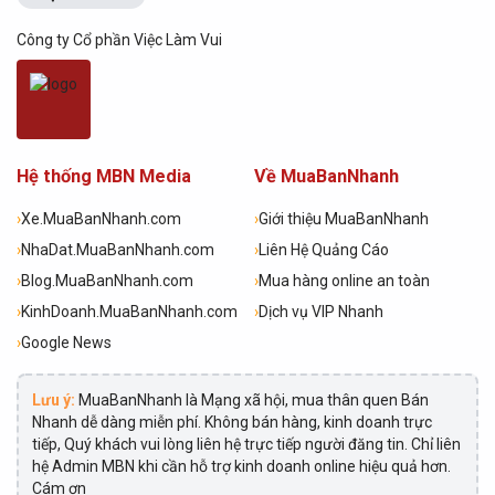
Công ty Cổ phần Việc Làm Vui
Hệ thống MBN Media
Về MuaBanNhanh
›
Xe.MuaBanNhanh.com
›
Giới thiệu MuaBanNhanh
›
NhaDat.MuaBanNhanh.com
›
Liên Hệ Quảng Cáo
›
Blog.MuaBanNhanh.com
›
Mua hàng online an toàn
›
KinhDoanh.MuaBanNhanh.com
›
Dịch vụ VIP Nhanh
›
Google News
Lưu ý:
MuaBanNhanh là Mạng xã hội, mua thân quen Bán
Nhanh dễ dàng miễn phí. Không bán hàng, kinh doanh trực
tiếp, Quý khách vui lòng liên hệ trực tiếp người đăng tin. Chỉ liên
hệ Admin MBN khi cần hỗ trợ kinh doanh online hiệu quả hơn.
Cám ơn