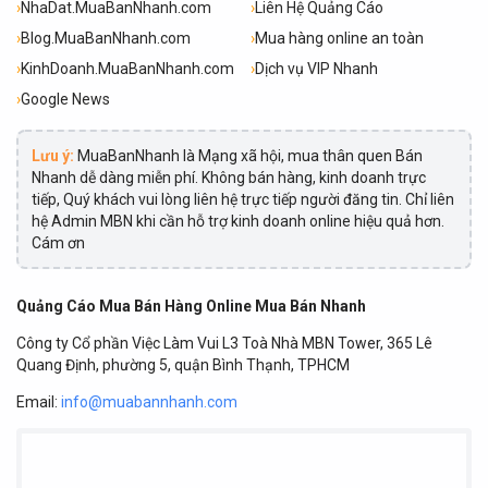
›
NhaDat.MuaBanNhanh.com
›
Liên Hệ Quảng Cáo
›
Blog.MuaBanNhanh.com
›
Mua hàng online an toàn
›
KinhDoanh.MuaBanNhanh.com
›
Dịch vụ VIP Nhanh
›
Google News
Lưu ý:
MuaBanNhanh là Mạng xã hội, mua thân quen Bán
Nhanh dễ dàng miễn phí. Không bán hàng, kinh doanh trực
tiếp, Quý khách vui lòng liên hệ trực tiếp người đăng tin. Chỉ liên
hệ Admin MBN khi cần hỗ trợ kinh doanh online hiệu quả hơn.
Cám ơn
Quảng Cáo Mua Bán Hàng Online Mua Bán Nhanh
Công ty Cổ phần Việc Làm Vui L3 Toà Nhà MBN Tower, 365 Lê
Quang Định, phường 5, quận Bình Thạnh, TPHCM
Email:
info@muabannhanh.com