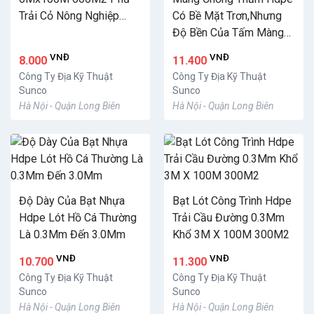
Trải Cỏ Nông Nghiệp
Có Bề Mặt Trơn,Nhưng
2024
Độ Bền Của Tấm Màng
Này Rất Là Cao
VNĐ
VNĐ
8.000
11.400
Công Ty Địa Kỹ Thuật
Công Ty Địa Kỹ Thuật
Sunco
Sunco
Hà Nội - Quận Long Biên
Hà Nội - Quận Long Biên
Độ Dày Của Bạt Nhựa
Bạt Lót Công Trình Hdpe
Hdpe Lót Hồ Cá Thường
Trải Cầu Đường 0.3Mm
Là 0.3Mm Đến 3.0Mm
Khổ 3M X 100M 300M2
VNĐ
VNĐ
10.700
11.300
Công Ty Địa Kỹ Thuật
Công Ty Địa Kỹ Thuật
Sunco
Sunco
Hà Nội - Quận Long Biên
Hà Nội - Quận Long Biên