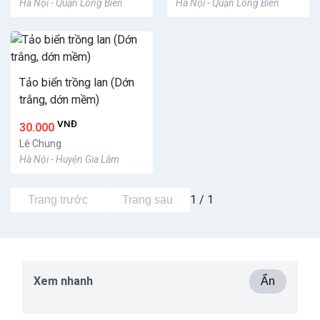
Hà Nội - Quận Long Biên
Hà Nội - Quận Long Biên
Tảo biển trồng lan (Dớn
trắng, dớn mềm)
VNĐ
30.000
Lê Chung
Hà Nội - Huyện Gia Lâm
1 / 1
Trang trước
Trang sau
Xem nhanh
Ẩn