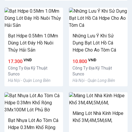
Bạt Hdpe 0.5Mm 1.0Mm
Những Lưu Ý Khi Sử
Dùng Lót Đáy Hồ Nuôi
Dụng Bạt Lót Hồ Cá
Thủy Hải Sản
Hdpe Cho Ao Tôm Cá
VNĐ
VNĐ
17.300
10.800
Công Ty Địa Kỹ Thuật
Công Ty Địa Kỹ Thuật
Sunco
Sunco
Hà Nội - Quận Long Biên
Hà Nội - Quận Long Biên
Màng Lót Nhà Kính Hdpe
Bạt Nhựa Lót Ao Tôm Cá
Khổ 3M,4M,5M,6M,
Hdpe 0.3Mm Khổ Rộng