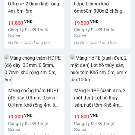
0.3mm~2.0mm khổ rộng
hdpe 0.5mm khổ
4m, 5m, 6m
6mx50m 300m2 chống
sạt bờ
VNĐ
VNĐ
11.800
19.500
Công Ty Địa Kỹ Thuật
Công Ty Địa Kỹ Thuật
Sunco
Sunco
Hà Nội - Quận Long Biên
Hà Nội - Quận Long Biên
Màng chống thắm HDPE
Màng HdPE (xanh đen, 2
(độ dày: 0.3mm, 0.5mm,
mặt đen) Lót hồ thủy
0.7mm. khổ rộng 4m, 5m,
sản, nuôi tôm Khổ 4m,
6m)
5m, 6m x dài 100m
VNĐ
VNĐ
11.300
11.800
Công Ty Địa Kỹ Thuật
Công Ty Địa Kỹ Thuật
Sunco
Sunco