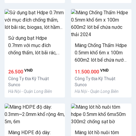
Sử dụng bạt Hdpe
0.7mm với mục đích
Màng Chống Thấm Hdpe
chống thấm, lót bãi rác,
0.5mm khổ 6m x 100m
biogas, lót hầm...
600m2 lót bể chứa nước
thải 2024
VNĐ
VNĐ
26.500
11.500.000
Công Ty Địa Kỹ Thuật
Công Ty Địa Kỹ Thuật
Sunco
Sunco
Hà Nội - Quận Long Biên
Hà Nội - Quận Long Biên
Màng HDPE độ dày:
Màng lót hồ nuôi tôm