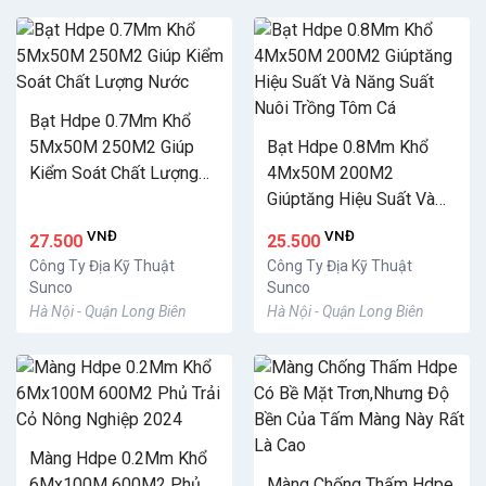
Bạt Hdpe 0.7Mm Khổ
5Mx50M 250M2 Giúp
Bạt Hdpe 0.8Mm Khổ
Kiểm Soát Chất Lượng
4Mx50M 200M2
Nước
Giúptăng Hiệu Suất Và
Năng Suất Nuôi Trồng
VNĐ
VNĐ
27.500
25.500
Tôm Cá
Công Ty Địa Kỹ Thuật
Công Ty Địa Kỹ Thuật
Sunco
Sunco
Hà Nội - Quận Long Biên
Hà Nội - Quận Long Biên
Màng Hdpe 0.2Mm Khổ
6Mx100M 600M2 Phủ
Màng Chống Thấm Hdpe