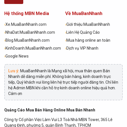
Hệ thống MBN Media
Về MuaBanNhanh
›
Xe.MuaBanNhanh.com
›
Giới thiệu MuaBanNhanh
›
NhaDat.MuaBanNhanh.com
›
Liên Hệ Quảng Cáo
›
Blog.MuaBanNhanh.com
›
Mua hàng online an toàn
›
KinhDoanh.MuaBanNhanh.com
›
Dịch vụ VIP Nhanh
›
Google News
Lưu ý:
MuaBanNhanh là Mạng xã hội, mua thân quen Bán
Nhanh dễ dàng miễn phí. Không bán hàng, kinh doanh trực
tiếp, Quý khách vui lòng liên hệ trực tiếp người đăng tin. Chỉ liên
hệ Admin MBN khi cần hỗ trợ kinh doanh online hiệu quả hơn.
Cám ơn
Quảng Cáo Mua Bán Hàng Online Mua Bán Nhanh
Công ty Cổ phần Việc Làm Vui L3 Toà Nhà MBN Tower, 365 Lê
Quang Định, phường 5, quận Bình Thạnh, TPHCM