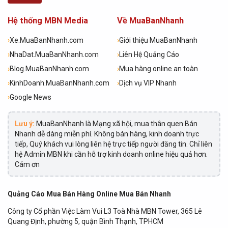
Hệ thống MBN Media
Về MuaBanNhanh
›
Xe.MuaBanNhanh.com
›
Giới thiệu MuaBanNhanh
›
NhaDat.MuaBanNhanh.com
›
Liên Hệ Quảng Cáo
›
Blog.MuaBanNhanh.com
›
Mua hàng online an toàn
›
KinhDoanh.MuaBanNhanh.com
›
Dịch vụ VIP Nhanh
›
Google News
Lưu ý:
MuaBanNhanh là Mạng xã hội, mua thân quen Bán
Nhanh dễ dàng miễn phí. Không bán hàng, kinh doanh trực
tiếp, Quý khách vui lòng liên hệ trực tiếp người đăng tin. Chỉ liên
hệ Admin MBN khi cần hỗ trợ kinh doanh online hiệu quả hơn.
Cám ơn
Quảng Cáo Mua Bán Hàng Online Mua Bán Nhanh
Công ty Cổ phần Việc Làm Vui L3 Toà Nhà MBN Tower, 365 Lê
Quang Định, phường 5, quận Bình Thạnh, TPHCM