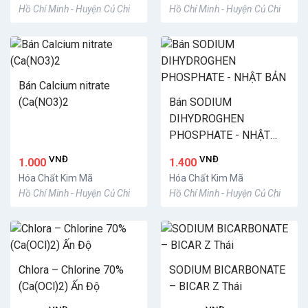
Hồ Chí Minh - Huyện Củ Chi
Hồ Chí Minh - Huyện Củ Chi
Bán Calcium nitrate
(Ca(NO3)2
Bán SODIUM
DIHYDROGHEN
PHOSPHATE - NHẬT
BẢN
VNĐ
VNĐ
1.000
1.400
Hóa Chất Kim Mã
Hóa Chất Kim Mã
Hồ Chí Minh - Huyện Củ Chi
Hồ Chí Minh - Huyện Củ Chi
Chlora – Chlorine 70%
SODIUM BICARBONATE
(Ca(OCl)2) Ấn Độ
– BICAR Z Thái