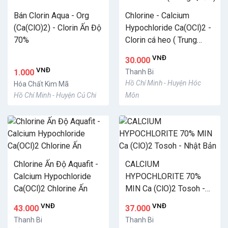
Bán Clorin Aqua - Org
Chlorine - Calcium
(Ca(ClO)2) - Clorin Ấn Độ
Hypochloride Ca(OCl)2 -
70%
Clorin cá heo ( Trung
Quốc )
VNĐ
30.000
VNĐ
1.000
Thanh Bi
Hồ Chí Minh - Huyện Hóc
Hóa Chất Kim Mã
Hồ Chí Minh - Huyện Củ Chi
Môn
Chlorine Ấn Độ Aquafit -
CALCIUM
Calcium Hypochloride
HYPOCHLORITE 70%
Ca(OCl)2 Chlorine Ấn
MIN Ca (ClO)2 Tosoh -
Nhật Bản
VNĐ
VNĐ
43.000
37.000
Thanh Bi
Thanh Bi