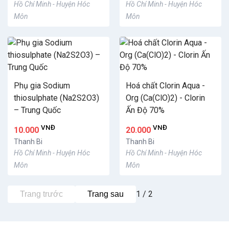
Hồ Chí Minh - Huyện Hóc
Hồ Chí Minh - Huyện Hóc
Môn
Môn
Phụ gia Sodium
Hoá chất Clorin Aqua -
thiosulphate (Na2S2O3)
Org (Ca(ClO)2) - Clorin
– Trung Quốc
Ấn Độ 70%
VNĐ
VNĐ
10.000
20.000
Thanh Bi
Thanh Bi
Hồ Chí Minh - Huyện Hóc
Hồ Chí Minh - Huyện Hóc
Môn
Môn
1 / 2
Trang trước
Trang sau