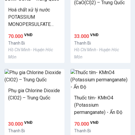
(CaO(Cl)2) – Trung Quốc
Hoá chất xử lý nước
POTASSIUM
MONOPERSULFATE
COMPOUND - Trung
VNĐ
VNĐ
70.000
33.000
Quốc
Thanh Bi
Thanh Bi
Hồ Chí Minh - Huyện Hóc
Hồ Chí Minh - Huyện Hóc
Môn
Môn
Phụ gia Chlorine Dioxide
(ClO2) – Trung Quốc
Thuốc tím- KMnO4
(Potassium
permanganate) - Ấn Độ
VNĐ
VNĐ
30.000
70.000
Thanh Bi
Thanh Bi