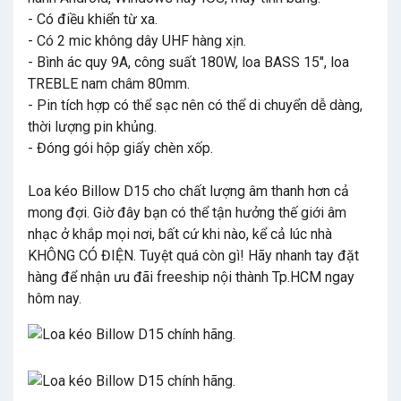
- Có điều khiển từ xa.
- Có 2 mic không dây UHF hàng xịn.
- Bình ác quy 9A, công suất 180W, loa BASS 15", loa
TREBLE nam châm 80mm.
- Pin tích hợp có thể sạc nên có thể di chuyển dễ dàng,
thời lượng pin khủng.
- Đóng gói hộp giấy chèn xốp.
Loa kéo Billow D15 cho chất lượng âm thanh hơn cả
mong đợi. Giờ đây bạn có thể tận hưởng thế giới âm
nhạc ở khắp mọi nơi, bất cứ khi nào, kể cả lúc nhà
KHÔNG CÓ ĐIỆN. Tuyệt quá còn gì! Hãy nhanh tay đặt
hàng để nhận ưu đãi freeship nội thành Tp.HCM ngay
hôm nay.