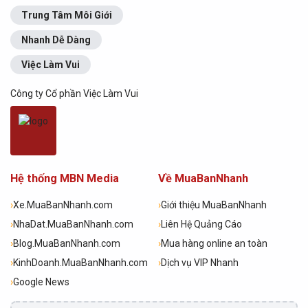
Trung Tâm Môi Giới
Nhanh Dễ Dàng
Việc Làm Vui
Công ty Cổ phần Việc Làm Vui
Hệ thống MBN Media
Về MuaBanNhanh
›
Xe.MuaBanNhanh.com
›
Giới thiệu MuaBanNhanh
›
NhaDat.MuaBanNhanh.com
›
Liên Hệ Quảng Cáo
›
Blog.MuaBanNhanh.com
›
Mua hàng online an toàn
›
KinhDoanh.MuaBanNhanh.com
›
Dịch vụ VIP Nhanh
›
Google News