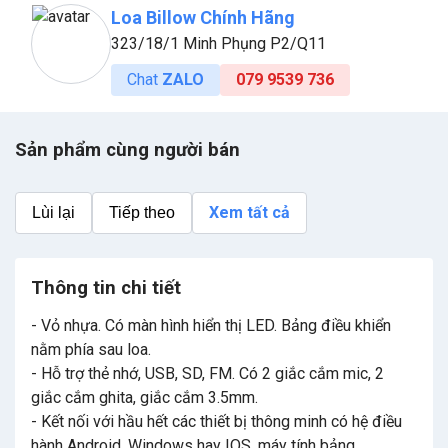
Loa Billow Chính Hãng
323/18/1 Minh Phụng P2/Q11
Chat
ZALO
079 9539 736
Sản phẩm cùng người bán
Xem tất cả
Lùi lại
Tiếp theo
Thông tin chi tiết
- Vỏ nhựa. Có màn hình hiển thị LED. Bảng điều khiển
nằm phía sau loa.
- Hỗ trợ thẻ nhớ, USB, SD, FM. Có 2 giắc cắm mic, 2
giắc cắm ghita, giắc cắm 3.5mm.
- Kết nối với hầu hết các thiết bị thông minh có hệ điều
hành Android, Windows hay IOS, máy tính bảng.