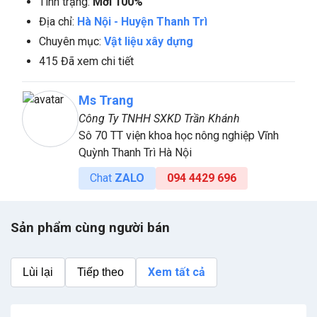
Tình trạng:
Mới 100%
Địa chỉ:
Hà Nội
-
Huyện Thanh Trì
Chuyên mục:
Vật liệu xây dựng
415 Đã xem chi tiết
Ms Trang
Công Ty TNHH SXKD Trần Khánh
Sô 70 TT viện khoa học nông nghiệp Vĩnh
Quỳnh Thanh Trì Hà Nội
Chat
ZALO
094 4429 696
Sản phẩm cùng người bán
Xem tất cả
Lùi lại
Tiếp theo