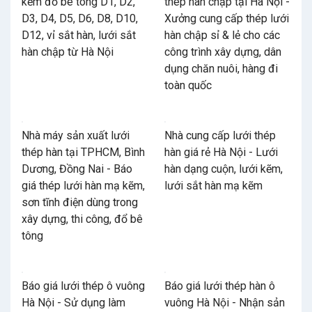
kẽm đổ bê tông D1, D2,
thép hàn chập tại Hà Nội -
D3, D4, D5, D6, D8, D10,
Xưởng cung cấp thép lưới
D12, vỉ sắt hàn, lưới sắt
hàn chập sỉ & lẻ cho các
hàn chập từ Hà Nội
công trình xây dựng, dân
dụng chăn nuôi, hàng đi
toàn quốc
Nhà máy sản xuất lưới
Nhà cung cấp lưới thép
thép hàn tại TPHCM, Bình
hàn giá rẻ Hà Nội - Lưới
Dương, Đồng Nai - Báo
hàn dạng cuộn, lưới kẽm,
giá thép lưới hàn mạ kẽm,
lưới sắt hàn mạ kẽm
sơn tĩnh điện dùng trong
xây dựng, thi công, đổ bê
tông
Báo giá lưới thép ô vuông
Báo giá lưới thép hàn ô
Hà Nội - Sử dụng làm
vuông Hà Nội - Nhận sản