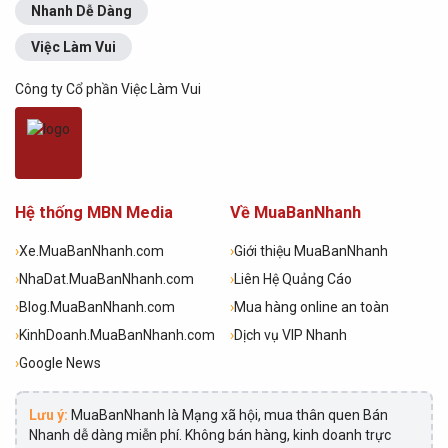
Nhanh Dễ Dàng
Việc Làm Vui
Công ty Cổ phần Việc Làm Vui
Hệ thống MBN Media
Về MuaBanNhanh
›
Xe.MuaBanNhanh.com
›
Giới thiệu MuaBanNhanh
›
NhaDat.MuaBanNhanh.com
›
Liên Hệ Quảng Cáo
›
Blog.MuaBanNhanh.com
›
Mua hàng online an toàn
›
KinhDoanh.MuaBanNhanh.com
›
Dịch vụ VIP Nhanh
›
Google News
Lưu ý:
MuaBanNhanh là Mạng xã hội, mua thân quen Bán
Nhanh dễ dàng miễn phí. Không bán hàng, kinh doanh trực