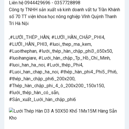
Liên hệ 0944429696 - 0357728898
Công ty TNHH sản xuất và kinh doanh vất tư Trần Khánh
số 70 TT viện khoa học nông nghiệp Vĩnh Quỳnh Thanh
Trì Hà Nội
,#LƯỚI_THÉP_HÀN, #LƯỚI_HÀN_CHẬP_PHI4,
#LƯỚI_HÀN_PHI3, #luoi_thep_ma_kem,
#Luoithephan, #lưới_thép_hàn_chập_phi3_ô50x50,
#luoihangiare, #Lưới_hàn_chập_Tp_Hồ_Chí_Minh,
#luoi_han_ha_noi, #Lưới_thép_Phi4,
#Luoi_han_chap_ha_noi, #thép_hàn_phi4_Phi5_Phi6,
#thép_hàn_chập_phi6_200x200,
#Thép_hàn_chập_phi_4_ô_200x200_150x150,
#lưới_thép_hàn_có_sẵn,
#Sản_xuất_Lưới_hàn_chập_phi6