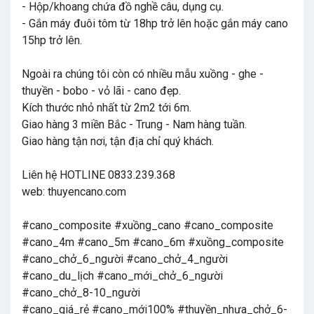
- Hộp/khoang chứa đồ nghề câu, dụng cụ.
- Gắn máy đuôi tôm từ 18hp trở lên hoặc gắn máy cano
15hp trở lên.
Ngoài ra chúng tôi còn có nhiều mẫu xuồng - ghe -
thuyền - bobo - vỏ lãi - cano đẹp.
Kích thước nhỏ nhất từ 2m2 tới 6m.
Giao hàng 3 miền Bắc - Trung - Nam hàng tuần.
Giao hàng tận nơi, tận địa chỉ quý khách.
Liên hệ HOTLINE 0833.239.368
web: thuyencano.com
#cano_composite #xuồng_cano #cano_composite
#cano_4m #cano_5m #cano_6m #xuồng_composite
#cano_chở_6_người #cano_chở_4_người
#cano_du_lịch #cano_mới_chở_6_người
#cano_chở_8-10_người
#cano_giá_rẻ #cano_mới100% #thuyền_nhựa_chở_6-