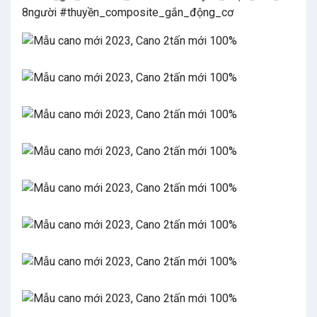
8người #thuyền_composite_gắn_động_cơ