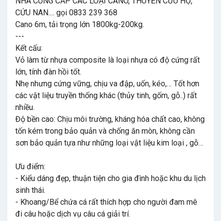
NHÀ CUNG CẤP CÁC LOẠI CANO, THUYỀN CỨU HỘ,
CỨU NAN.... gọi 0833 239 368
Cano 6m, tải trọng lớn 1800kg-200kg.
---
Kết cấu:
Vỏ làm từ nhựa composite là loại nhựa có độ cứng rất
lớn, tính đàn hồi tốt.
Nhẹ nhưng cứng vững, chịu va đập, uốn, kéo,… Tốt hơn
các vật liệu truyền thống khác (thủy tinh, gốm, gỗ..) rất
nhiều.
Độ bền cao: Chịu môi trường, kháng hóa chất cao, không
tốn kém trong bảo quản và chống ăn mòn, không cần
sơn bảo quản tựa như những loại vật liệu kim loại , gỗ…
Ưu điểm:
- Kiểu dáng đẹp, thuận tiện cho gia đình hoặc khu du lịch
sinh thái.
- Khoang/Bể chứa cá rất thích hợp cho người đam mê
đi câu hoặc dịch vụ câu cá giải trí.