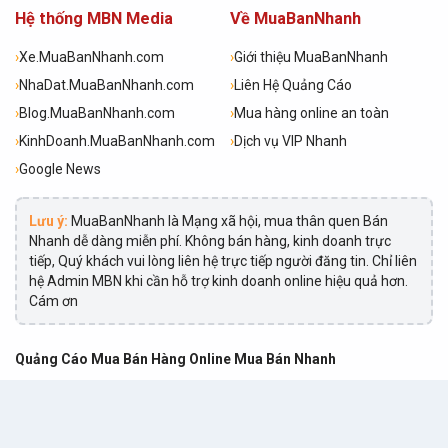
Hệ thống MBN Media
Về MuaBanNhanh
›
Xe.MuaBanNhanh.com
›
Giới thiệu MuaBanNhanh
›
NhaDat.MuaBanNhanh.com
›
Liên Hệ Quảng Cáo
›
Blog.MuaBanNhanh.com
›
Mua hàng online an toàn
›
KinhDoanh.MuaBanNhanh.com
›
Dịch vụ VIP Nhanh
›
Google News
Lưu ý:
MuaBanNhanh là Mạng xã hội, mua thân quen Bán
Nhanh dễ dàng miễn phí. Không bán hàng, kinh doanh trực
tiếp, Quý khách vui lòng liên hệ trực tiếp người đăng tin. Chỉ liên
hệ Admin MBN khi cần hỗ trợ kinh doanh online hiệu quả hơn.
Cám ơn
Quảng Cáo Mua Bán Hàng Online Mua Bán Nhanh
Công ty Cổ phần Việc Làm Vui L3 Toà Nhà MBN Tower, 365 Lê
Quang Định, phường 5, quận Bình Thạnh, TPHCM
Email:
info@muabannhanh.com