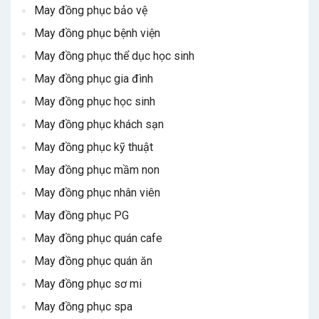
May đồng phục bảo vệ
May đồng phục bệnh viện
May đồng phục thể dục học sinh
May đồng phục gia đình
May đồng phục học sinh
May đồng phục khách sạn
May đồng phục kỹ thuật
May đồng phục mầm non
May đồng phục nhân viên
May đồng phục PG
May đồng phục quán cafe
May đồng phục quán ăn
May đồng phục sơ mi
May đồng phục spa