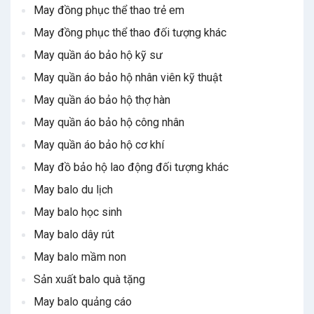
May đồng phục thể thao trẻ em
May đồng phục thể thao đối tượng khác
May quần áo bảo hộ kỹ sư
May quần áo bảo hộ nhân viên kỹ thuật
May quần áo bảo hộ thợ hàn
May quần áo bảo hộ công nhân
May quần áo bảo hộ cơ khí
May đồ bảo hộ lao động đối tượng khác
May balo du lịch
May balo học sinh
May balo dây rút
May balo mầm non
Sản xuất balo quà tặng
May balo quảng cáo