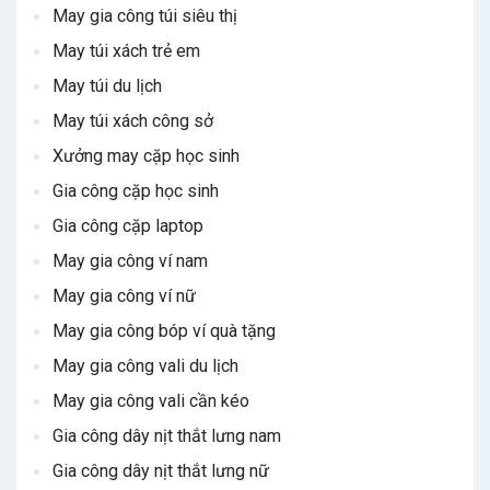
May gia công túi siêu thị
May túi xách trẻ em
May túi du lịch
May túi xách công sở
Xưởng may cặp học sinh
Gia công cặp học sinh
Gia công cặp laptop
May gia công ví nam
May gia công ví nữ
May gia công bóp ví quà tặng
May gia công vali du lịch
May gia công vali cần kéo
Gia công dây nịt thắt lưng nam
Gia công dây nịt thắt lưng nữ