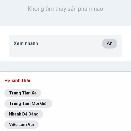
Không tìm thấy sản phẩm nào
Xem nhanh
Ẩn
Hệ sinh thái
Trung Tâm Xe
Trung Tâm Môi Giới
Nhanh Dễ Dàng
Việc Làm Vui