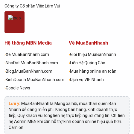
Công ty Cổ phần Việc Làm Vui
Hệ thống MBN Media
Về MuaBanNhanh
›
Xe.MuaBanNhanh.com
›
Giới thiệu MuaBanNhanh
›
NhaDat.MuaBanNhanh.com
›
Liên Hệ Quảng Cáo
›
Blog.MuaBanNhanh.com
›
Mua hàng online an toàn
›
KinhDoanh.MuaBanNhanh.com
›
Dịch vụ VIP Nhanh
›
Google News
Lưu ý:
MuaBanNhanh là Mạng xã hội, mua thân quen Bán
Nhanh dễ dàng miễn phí. Không bán hàng, kinh doanh trực
tiếp, Quý khách vui lòng liên hệ trực tiếp người đăng tin. Chỉ liên
hệ Admin MBN khi cần hỗ trợ kinh doanh online hiệu quả hơn.
Cám ơn