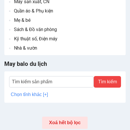
Máy sản xuất, CN
Quần áo & Phụ kiện
Mẹ & bé
Sách & Đồ văn phòng
Kỹ thuật số, Điện máy
Nhà & vườn
May balo du lịch
Tìm kiếm
Chọn tỉnh khác [+]
Xoá hết bộ lọc