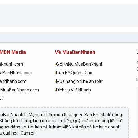
 MBN Media
Về MuaBanNhanh
nNhanh.com
›
Giới thiệu MuaBanNhanh
uaBanNhanh.com
›
Liên Hệ Quảng Cáo
BanNhanh.com
›
Mua hàng online an toàn
h.MuaBanNhanh.com
›
Dịch vụ VIP Nhanh
ws
aBanNhanh là Mạng xã hội, mua thân quen Bán Nhanh dễ dàng
 Không bán hàng, kinh doanh trực tiếp, Quý khách vui lòng liên hệ
 người đăng tin. Chỉ liên hệ Admin MBN khi cần hỗ trợ kinh doanh
ệu quả hơn. Cám ơn