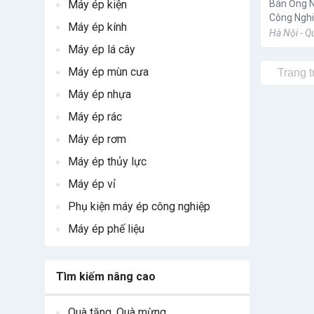
Máy ép kiện
Bán Ống N
Công Ngh
Máy ép kính
Hà Nội - 
Máy ép lá cây
Máy ép mùn cưa
Trang 
Máy ép nhựa
Máy ép rác
Máy ép rơm
Máy ép thủy lực
Máy ép vỉ
Phụ kiện máy ép công nghiệp
Máy ép phế liệu
Tìm kiếm nâng cao
Quà tặng, Quà mừng