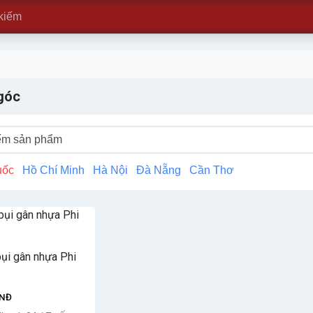
góc
uốc
Hồ Chí Minh
Hà Nội
Đà Nẵng
Cần Thơ
bụi gân nhựa Phi
NĐ