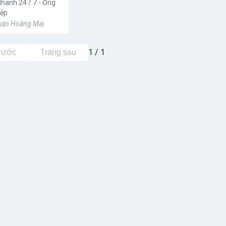
hanh 24 / 7 - Ống
iệp
Quận Hoàng Mai
1 / 1
trước
Trang sau