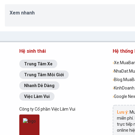
Xem nhanh
Hệ sinh thái
Hệ thống
›
Xe.MuaBa
Trung Tâm Xe
›
NhaDat.M
Trung Tâm Môi Giới
›
Blog.Mua
Nhanh Dễ Dàng
›
KinhDoan
Việc Làm Vui
›
Google Ne
Công ty Cổ phần Việc Làm Vui
Lưu ý:
Mu
miễn phí.
trực tiếp
online hi