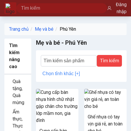
Đăng
nhập
Trang chủ
Mẹ và bé
Phú Yên
Mẹ và bé - Phú Yên
Tìm
kiếm
nâng
Tìm kiếm
cao
Chọn tỉnh khác [+]
Quà
tặng,
Quà
mừng
Ẩm
Ghế nhựa có tay
thực,
vịn giá rẻ, an toàn
Thực
Cung cấp bàn
cho bé