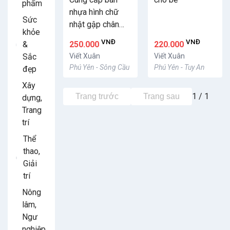
phẩm
nhựa hình chữ
Sức
nhật gập chân
khỏe
cho trường lớp
VNĐ
VNĐ
&
250.000
220.000
mầm non, gia
Sắc
Viết Xuân
Viết Xuân
đình
Phú Yên - Sông Cầu
Phú Yên - Tuy An
đẹp
Xây
1 / 1
Trang trước
Trang sau
dựng,
Trang
trí
Thể
thao,
Giải
trí
Nông
lâm,
Ngư
nghiệp