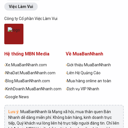
Việc Làm Vui
Công ty Cổ phần Việc Làm Vui
Hệ thống MBN Media
Về MuaBanNhanh
›
Xe.MuaBanNhanh.com
›
Giới thiệu MuaBanNhanh
›
NhaDat.MuaBanNhanh.com
›
Liên Hệ Quảng Cáo
›
Blog.MuaBanNhanh.com
›
Mua hàng online an toàn
›
KinhDoanh.MuaBanNhanh.com
›
Dịch vụ VIP Nhanh
›
Google News
Lưu ý:
MuaBanNhanh là Mạng xã hội, mua thân quen Bán
Nhanh dễ dàng miễn phí. Không bán hàng, kinh doanh trực
tiếp, Quý khách vui lòng liên hệ trực tiếp người đăng tin. Chỉ liên