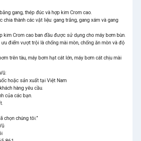
 bằng gang, thép đúc và hợp kim Crom cao.
c chia thành các vật liệu: gang trắng, gang xám và gang
 hợp kim Crom cao ban đầu được sử dụng cho máy bơm bùn.
 ưu điểm vượt trội là chống mài mòn, chống ăn mòn và độ
ơm trên tàu, máy bơm hạt cát lớn, máy bơm cát chịu mài
Vũ:
 Quốc hoặc sản xuất tại Việt Nam
 khách hàng yêu cầu.
nh của các bạn.
t.
ã chọn chúng tôi.”
Vũ
̣i
65 861