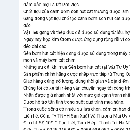
đảm bảo hiệu suất làm việc.
Chất liệu của cánh bơm sên hút cát thường được làm
Gang trong vật liệu chế tạo cánh bơm sên hút cát đượ
dẻo.
Vật liệu gang và thép đúc đã được sử dụng từ lâu,
Ngày nay hợp kim Crom được ứng dụng rộng rãi vì có
dẻo dai cao.
Sên bơm hút cát hiện đang được sử dụng trong máy b
mòn và máy bơm cát chìm.
Những ưu đãi khi mua Sên bơm hút cát tại Vật Tư Uy 
Sản phẩm chính hãng được nhập trực tiếp từ Trung
Giao hàng đúng số lượng, đúng thời gian và địa điểm
Chúng tôi có xe tải riêng vận chuyển ngay tới công trì
Nhận được giá nhanh nhất với mức giá cạnh tranh nhấ
Được hỗ trợ tận tình trong suốt quá trình mua hàng.
“Trong cuộc sống có nhiều sự lựa chọn, cảm ơn bạn đ
Liên hệ: Công Ty TNHH Sản Xuất Và Thương Mại Uy 
Địa chỉ: Số 109 C Tựu Liệt, Tam Hiệp, Thanh Trì, Hà Nô
Điện Thoại: 0945 916 880 – 0968 638 052 – 0936 2