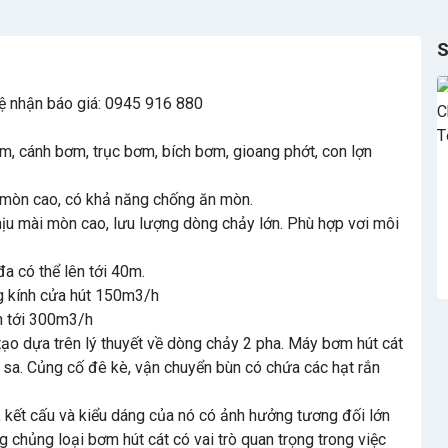
S
 hệ nhận báo giá: 0945 916 880
, cánh bơm, trục bơm, bích bơm, gioang phớt, con lợn
 mòn cao, có khả năng chống ăn mòn.
hịu mài mòn cao, lưu lượng dòng chảy lớn. Phù hợp vơi môi
a có thể lên tới 40m.
ng kính cửa hút 150m3/h
n tới 300m3/h
ạo dựa trên lý thuyết về dòng chảy 2 pha. Máy bơm hút cát
hù sa. Củng cố đê kè, vận chuyển bùn có chứa các hạt rắn
 kết cấu và kiểu dáng của nó có ảnh hưởng tương đối lớn
 chủng loại bơm hút cát có vai trò quan trọng trong việc