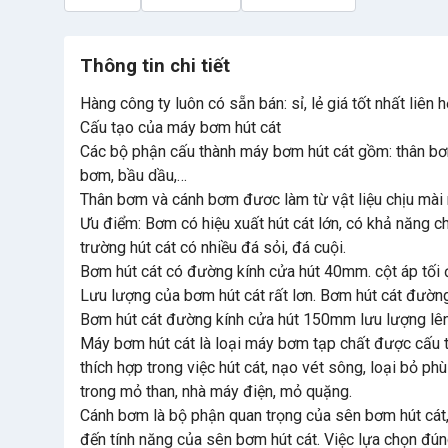
Thông tin chi tiết
Hàng công ty luôn có sẵn bán: sỉ, lẻ giá tốt nhất liên
Cấu tạo của máy bơm hút cát
Các bộ phận cấu thành máy bơm hút cát gồm: thân bơm
bơm, bầu dầu,…
Thân bơm và cánh bơm đươc làm từ vật liệu chịu mài
Ưu điểm: Bơm có hiệu xuất hút cát lớn, có khả năng c
trường hút cát có nhiều đá sỏi, đá cuội.
Bơm hút cát có đường kính cửa hút 40mm. cột áp tối đ
Lưu lượng của bơm hút cát rất lơn. Bơm hút cát đườ
Bơm hút cát đường kính cửa hút 150mm lưu lượng lê
Máy bơm hút cát là loại máy bơm tạp chất được cấu t
thích hợp trong việc hút cát, nạo vét sông, loại bỏ p
trong mỏ than, nhà máy điện, mỏ quặng.
Cánh bơm là bộ phận quan trọng của sên bơm hút cát,
đến tính năng của sên bơm hút cát. Việc lựa chọn đúng