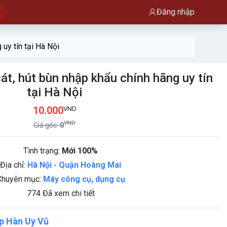
Đăng nhập
uy tín tại Hà Nội
t, hút bùn nhập khẩu chính hãng uy tín
tại Hà Nội
10.000
VND
VND
Giá gốc:
0
Tình trạng:
Mới 100%
Địa chỉ:
Hà Nội
-
Quận Hoàng Mai
Chuyên mục:
Máy công cụ, dụng cụ
774 Đã xem chi tiết
p Hàn Uy Vũ