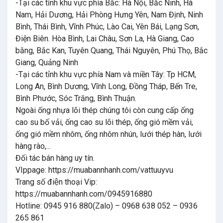
-Tại các tỉnh khu vực phía Bắc: Hà Nội, Bắc Ninh, Hà
Nam, Hải Dương, Hải Phòng Hưng Yên, Nam Định, Ninh
Bình, Thái Bình, Vĩnh Phúc, Lào Cai, Yên Bái, Lạng Sơn,
Điện Biên. Hòa Bình, Lai Châu, Sơn La, Hà Giang, Cao
bằng, Bắc Kan, Tuyên Quang, Thái Nguyên, Phú Thọ, Bắc
Giang, Quảng Ninh
-Tại các tỉnh khu vực phía Nam và miền Tây: Tp HCM,
Long An, Bình Dương, Vĩnh Long, Đồng Tháp, Bến Tre,
Bình Phước, Sóc Trăng, Bình Thuận.
Ngoài ống nhựa lõi thép chúng tôi còn cung cấp ống
cao su bố vải, ống cao su lõi thép, ống gió mềm vải,
ống gió mềm nhôm, ống nhôm nhún, lưới thép hàn, lưới
hàng rào,...
Đối tác bán hàng uy tín.
VIppage: https://muabannhanh.com/vattuuyvu
Trang số điện thoại Vip:
https://muabannhanh.com/0945916880
Hotline: 0945 916 880(Zalo) – 0968 638 052 – 0936
265 861