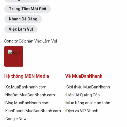
Trung Tâm Môi Giới
Nhanh Dễ Dàng
Việc Làm Vui
Công ty Cổ phần Việc Làm Vui
Hệ thống MBN Media
Về MuaBanNhanh
›
Xe.MuaBanNhanh.com
›
Giới thiệu MuaBanNhanh
›
NhaDat.MuaBanNhanh.com
›
Liên Hệ Quảng Cáo
›
Blog.MuaBanNhanh.com
›
Mua hàng online an toàn
›
KinhDoanh.MuaBanNhanh.com
›
Dịch vụ VIP Nhanh
›
Google News