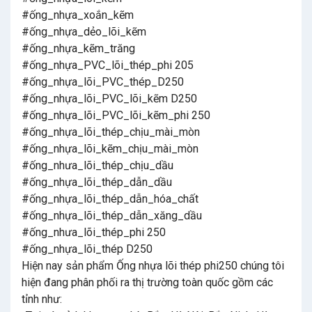
#ống_nhựa_xoắn_kẽm
#ống_nhựa_dẻo_lõi_kẽm
#ống_nhựa_kẽm_trăng
#ống_nhựa_PVC_lõi_thép_phi 205
#ống_nhựa_lõi_PVC_thép_D250
#ống_nhựa_lõi_PVC_lõi_kẽm D250
#ống_nhựa_lõi_PVC_lõi_kẽm_phi 250
#ống_nhựa_lõi_thép_chịu_mài_mòn
#ống_nhựa_lõi_kẽm_chịu_mài_mòn
#ống_nhưa_lõi_thép_chịu_dầu
#ống_nhựa_lõi_thép_dẫn_dầu
#ống_nhựa_lõi_thép_dẫn_hóa_chất
#ống_nhựa_lõi_thép_dẫn_xăng_dầu
#ống_nhưa_lõi_thép_phi 250
#ống_nhựa_lõi_thép D250
Hiện nay sản phẩm Ống nhựa lõi thép phi250 chúng tôi
hiện đang phân phối ra thị trường toàn quốc gồm các
tỉnh như: