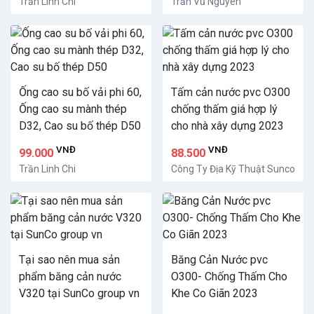
Trần Linh Chi
Trần Vũ Nguyên
Ống cao su bố vải phi 60,
Tấm cản nước pvc O300
Ống cao su mành thép
chống thấm giá hợp lý
D32, Cao su bố thép D50
cho nhà xây dựng 2023
VNĐ
VNĐ
99.000
88.500
Trần Linh Chi
Công Ty Địa Kỹ Thuật Sunco
Tại sao nên mua sản
Băng Cản Nước pvc
phẩm băng cản nước
O300- Chống Thấm Cho
V320 tại SunCo group vn
Khe Co Giãn 2023