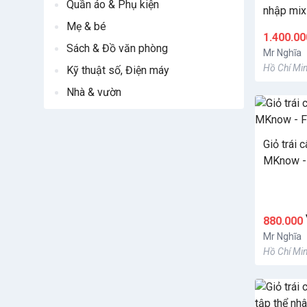
Quần áo & Phụ kiện
nhập mix
Mẹ & bé
Handmad
1.400.0
Sách & Đồ văn phòng
Mr Nghĩa
Hồ Chí Min
Kỹ thuật số, Điện máy
Nhà & vườn
Giỏ trái 
MKnow -
880.000
Mr Nghĩa
Hồ Chí Min