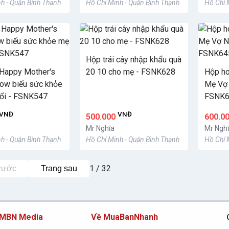
h - Quận Bình Thạnh
Hồ Chí Minh - Quận Bình Thạnh
Hồ Chí 
Hộp trái cây nhập khẩu quà
Happy Mother's
20 10 cho mẹ - FSNK628
Hộp ho
ow biếu sức khỏe
Mẹ Vợ 
uổi - FSNK547
FSNK6
VNĐ
VNĐ
500.000
600.0
Mr Nghĩa
Mr Ngh
h - Quận Bình Thạnh
Hồ Chí Minh - Quận Bình Thạnh
Hồ Chí 
1 / 32
trước
Trang sau
 MBN Media
Về MuaBanNhanh