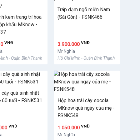
Tráp dạm ngõ miền Nam
nh kem trang trí hoa
(Sài Gòn) - FSNK466
ập khẩu MKnow -
37
VNĐ
VNĐ
00
3.900.000
ĩa
Mr Nghĩa
Minh - Quận Bình Thạnh
Hồ Chí Minh - Quận Bình Thạnh
i cây quà sinh nhật
 60 tuổi - FSNK531
Hộp hoa trái cây socola
MKnow quà ngày của mẹ -
FSNK548
VNĐ
VNĐ
.000
1.050.000
ĩa
Mr Nghĩa