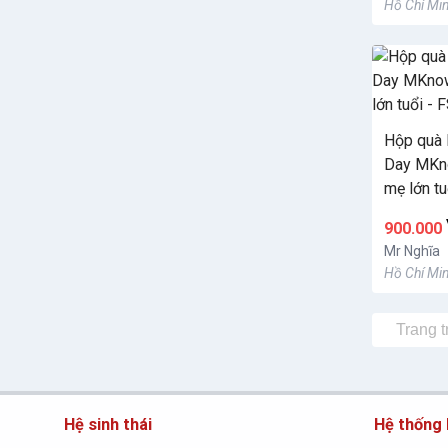
Hồ Chí Min
Hộp quà 
Day MKn
mẹ lớn t
900.000
Mr Nghĩa
Hồ Chí Min
Trang 
Hệ sinh thái
Hệ thống