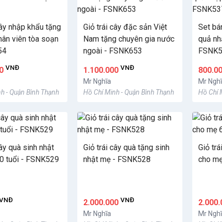
cây nhập khẩu tặng
Giỏ trái cây đặc sản Việt
Set bá
hân viên tòa soạn
Nam tặng chuyên gia nước
quả nh
54
ngoài - FSNK653
FSNK5
VNĐ
VNĐ
00
1.100.000
800.0
Mr Nghĩa
Mr Ngh
h - Quận Bình Thạnh
Hồ Chí Minh - Quận Bình Thạnh
Hồ Chí 
cây quà sinh nhật
Giỏ trái cây quà tặng sinh
Giỏ trá
0 tuổi - FSNK529
nhật mẹ - FSNK528
cho mẹ
VNĐ
VNĐ
2.000.000
2.000
Mr Nghĩa
Mr Ngh