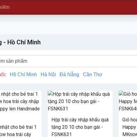
 - Hồ Chí Minh
uốc
Hồ Chí Minh
Hà Nội
Đà Nẵng
Cần Thơ
Hộp trái cây nhập khẩu quà
Giỏ ho
nhật cho bé trai 1
tặng 20 10 cho bạn gái -
Happy 
ow hoa trái cây
FSNK631
MKnow