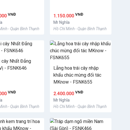
VNĐ
VNĐ
.000
1.150.000
ĩa
Mr Nghĩa
Minh - Quận Bình Thạnh
Hồ Chí Minh - Quận Bình Thạnh
ái cây Nhất Đẳng
Vị - FSNK646
Lẵng hoa trái cây nhập
khẩu chúc mừng đối tác
MKnow - FSNK655
VNĐ
VNĐ
.000
2.400.000
ĩa
Mr Nghĩa
Minh - Quận Bình Thạnh
Hồ Chí Minh - Quận Bình Thạnh