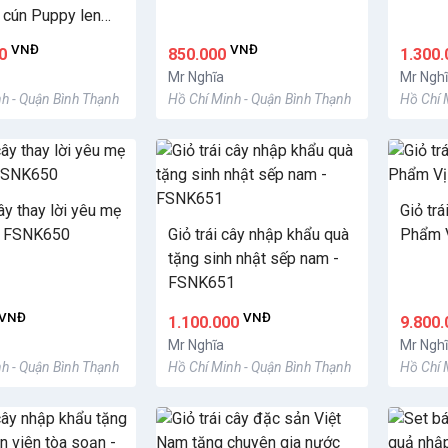
 cún Puppy len
e - FSNK551
VNĐ
VNĐ
00
850.000
1.300
Mr Nghĩa
Mr Ngh
h - Quận Bình Thạnh
Hồ Chí Minh - Quận Bình Thạnh
Hồ Chí 
cây thay lời yêu mẹ
Giỏ tr
 FSNK650
Giỏ trái cây nhập khẩu quà
Phẩm 
tặng sinh nhật sếp nam -
FSNK651
VNĐ
VNĐ
1.100.000
9.800
Mr Nghĩa
Mr Ngh
h - Quận Bình Thạnh
Hồ Chí Minh - Quận Bình Thạnh
Hồ Chí 