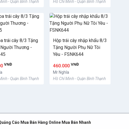
Minh - Quận Bình Thạnh
Hồ Chí Minh - Quận Bình Thạnh
a trái cây 8/3 Tặng
Hộp trái cây nhập khẩu 8/3
Người Thương -
Tặng Người Phụ Nữ Tôi
45
Yêu - FSNK644
VNĐ
VNĐ
00
460.000
ĩa
Mr Nghĩa
Minh - Quận Bình Thạnh
Hồ Chí Minh - Quận Bình Thạnh
Quảng Cáo Mua Bán Hàng Online Mua Bán Nhanh