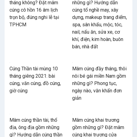
tháng không? Đặt mâm
những gì? Hướng dẫn
cúng cô hồn 16 âm lịch
cúng tổ nghề may, xây
trọn bộ, đúng nghi lễ tại
dựng, makeup trang điểm,
TPHCM
spa, sân khấu, mộc, tóc,
nail, nấu ăn, sửa xe, cơ
khí, điện, kim hoàn, buôn
bán, nhà đất
Cúng Thần tài mùng 10
Mâm cúng đầy tháng, thôi
tháng giêng 2021: bài
nôi bé gái miền Nam gồm
cúng, văn cúng, đồ cúng,
những gì? Phong tục,
giờ cúng
ngày nào, văn khấn đơn
giản
Mâm cúng thần tài, thổ
Mâm cúng khai trương
địa, ông địa gồm những
gồm những gì? Đặt mâm
gì? Hướng dẫn cúng thần
cúng khai trương cửa