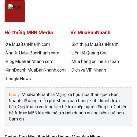
Hệ thống MBN Media
Về MuaBanNhanh
›
Xe.MuaBanNhanh.com
›
Giới thiệu MuaBanNhanh
›
NhaDat.MuaBanNhanh.com
›
Liên Hệ Quảng Cáo
›
Blog.MuaBanNhanh.com
›
Mua hàng online an toàn
›
KinhDoanh.MuaBanNhanh.com
›
Dịch vụ VIP Nhanh
›
Google News
Lưu ý:
MuaBanNhanh là Mạng xã hội, mua thân quen Bán
Nhanh dễ dàng miễn phí. Không bán hàng, kinh doanh trực
tiếp, Quý khách vui lòng liên hệ trực tiếp người đăng tin. Chỉ liên
hệ Admin MBN khi cần hỗ trợ kinh doanh online hiệu quả hơn.
Cám ơn
Quảng Cáo Mua Bán Hàng Online Mua Bán Nhanh