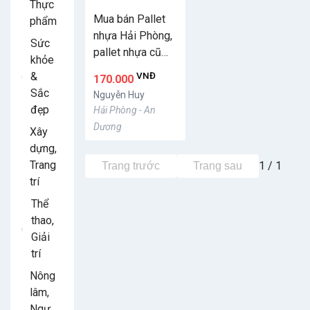
Thực
Mua bán Pallet
phẩm
nhựa Hải Phòng,
Sức
pallet nhựa cũ
khỏe
Hải Phòng
&
VNĐ
170.000
Sắc
Nguyễn Huy
đẹp
Hải Phòng - An
Dương
Xây
dựng,
Trang
1 / 1
Trang trước
Trang sau
trí
Thể
thao,
Giải
trí
Nông
lâm,
Ngư