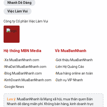
Nhanh Dễ Dàng
Việc Làm Vui
Công ty Cổ phần Việc Làm Vui
Hệ thống MBN Media
Về MuaBanNhanh
›
Xe.MuaBanNhanh.com
›
Giới thiệu MuaBanNhanh
›
NhaDat.MuaBanNhanh.com
›
Liên Hệ Quảng Cáo
›
Blog.MuaBanNhanh.com
›
Mua hàng online an toàn
›
KinhDoanh.MuaBanNhanh.com
›
Dịch vụ VIP Nhanh
›
Google News
Lưu ý:
MuaBanNhanh là Mạng xã hội, mua thân quen Bán
Nhanh dễ dàng miễn phí. Không bán hàng, kinh doanh trực