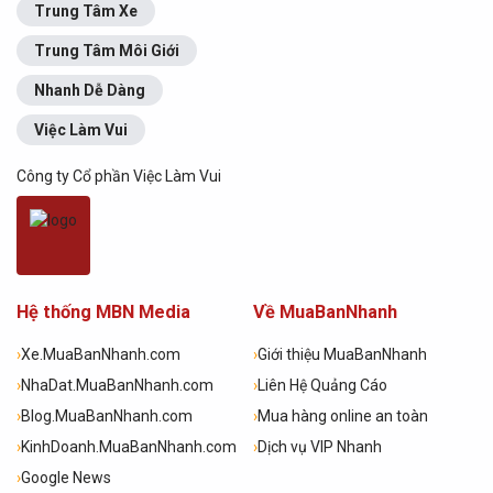
Trung Tâm Xe
Trung Tâm Môi Giới
Nhanh Dễ Dàng
Việc Làm Vui
Công ty Cổ phần Việc Làm Vui
Hệ thống MBN Media
Về MuaBanNhanh
›
Xe.MuaBanNhanh.com
›
Giới thiệu MuaBanNhanh
›
NhaDat.MuaBanNhanh.com
›
Liên Hệ Quảng Cáo
›
Blog.MuaBanNhanh.com
›
Mua hàng online an toàn
›
KinhDoanh.MuaBanNhanh.com
›
Dịch vụ VIP Nhanh
›
Google News