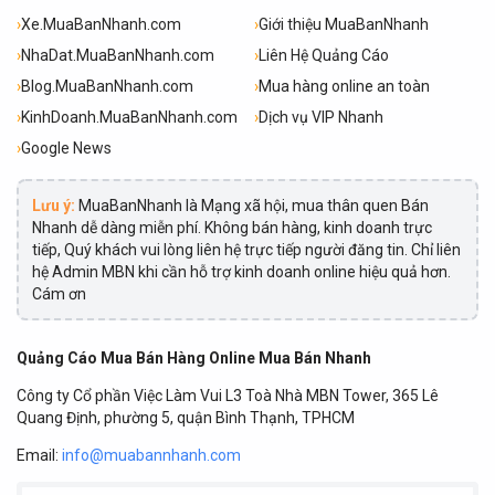
›
Xe.MuaBanNhanh.com
›
Giới thiệu MuaBanNhanh
›
NhaDat.MuaBanNhanh.com
›
Liên Hệ Quảng Cáo
›
Blog.MuaBanNhanh.com
›
Mua hàng online an toàn
›
KinhDoanh.MuaBanNhanh.com
›
Dịch vụ VIP Nhanh
›
Google News
Lưu ý:
MuaBanNhanh là Mạng xã hội, mua thân quen Bán
Nhanh dễ dàng miễn phí. Không bán hàng, kinh doanh trực
tiếp, Quý khách vui lòng liên hệ trực tiếp người đăng tin. Chỉ liên
hệ Admin MBN khi cần hỗ trợ kinh doanh online hiệu quả hơn.
Cám ơn
Quảng Cáo Mua Bán Hàng Online Mua Bán Nhanh
Công ty Cổ phần Việc Làm Vui L3 Toà Nhà MBN Tower, 365 Lê
Quang Định, phường 5, quận Bình Thạnh, TPHCM
Email:
info@muabannhanh.com