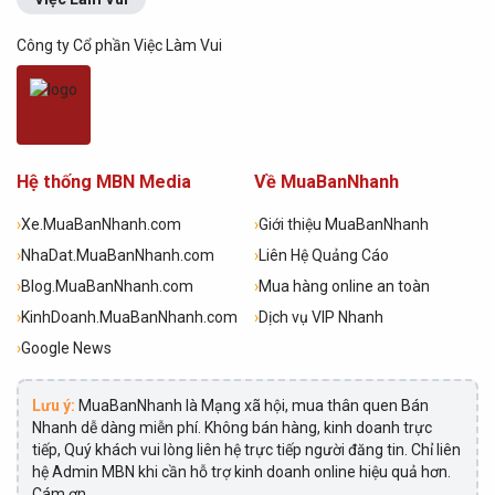
Công ty Cổ phần Việc Làm Vui
Hệ thống MBN Media
Về MuaBanNhanh
›
Xe.MuaBanNhanh.com
›
Giới thiệu MuaBanNhanh
›
NhaDat.MuaBanNhanh.com
›
Liên Hệ Quảng Cáo
›
Blog.MuaBanNhanh.com
›
Mua hàng online an toàn
›
KinhDoanh.MuaBanNhanh.com
›
Dịch vụ VIP Nhanh
›
Google News
Lưu ý:
MuaBanNhanh là Mạng xã hội, mua thân quen Bán
Nhanh dễ dàng miễn phí. Không bán hàng, kinh doanh trực
tiếp, Quý khách vui lòng liên hệ trực tiếp người đăng tin. Chỉ liên
hệ Admin MBN khi cần hỗ trợ kinh doanh online hiệu quả hơn.
Cám ơn