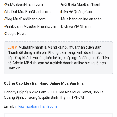
›
Xe.MuaBanNhanh.com
›
Giới thiệu MuaBanNhanh
›
NhaDat.MuaBanNhanh.com
›
Liên Hệ Quảng Cáo
›
Blog.MuaBanNhanh.com
›
Mua hàng online an toàn
›
KinhDoanh.MuaBanNhanh.com
›
Dịch vụ VIP Nhanh
›
Google News
Lưu ý:
MuaBanNhanh là Mạng xã hội, mua thân quen Bán
Nhanh dễ dàng miễn phí. Không bán hàng, kinh doanh trực
tiếp, Quý khách vui lòng liên hệ trực tiếp người đăng tin. Chỉ liên
hệ Admin MBN khi cần hỗ trợ kinh doanh online hiệu quả hơn.
Cám ơn
Quảng Cáo Mua Bán Hàng Online Mua Bán Nhanh
Công ty Cổ phần Việc Làm Vui L3 Toà Nhà MBN Tower, 365 Lê
Quang Định, phường 5, quận Bình Thạnh, TPHCM
Email:
info@muabannhanh.com