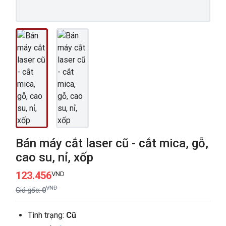
Bán máy cắt laser cũ - cắt mica, gỗ,
cao su, nỉ, xốp
123.456
VND
VND
Giá gốc:
0
Tình trạng:
Cũ