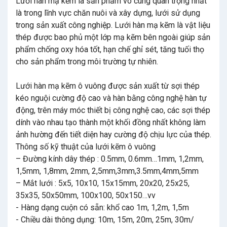
Lưới hàn mạ kẽm là sản phẩm vô cùng quan trọng nhất
là trong lĩnh vực chăn nuôi và xây dựng, lưới sử dụng
trong sản xuất công nghiệp. Lưới hàn mạ kẽm là vật liệu
thép được bao phủ một lớp mạ kẽm bên ngoài giúp sản
phẩm chống oxy hóa tốt, hạn chế ghỉ sét, tăng tuối thọ
cho sản phẩm trong môi trường tự nhiên.
Lưới hàn mạ kẽm ô vuông được sản xuất từ sợi thép
kéo nguội cường độ cao và hàn bằng công nghệ hàn tự
động, trên máy móc thiết bị công nghệ cao, các sợi thép
dính vào nhau tạo thành một khối đồng nhất không làm
ảnh hường đến tiết diện hay cường độ chịu lực của thép.
Thông số kỹ thuật của lưới kẽm ô vuông
– Đường kính dây thép : 0.5mm, 0.6mm…1mm, 1,2mm,
1,5mm, 1,8mm, 2mm, 2,5mm,3mm,3.5mm,4mm,5mm
– Mắt lưới : 5x5, 10x10, 15x15mm, 20x20, 25x25,
35x35, 50x50mm, 100x100, 50x150…vv
- Hàng dạng cuộn có sẵn: khổ cao 1m, 1,2m, 1,5m
- Chiều dài thông dụng: 10m, 15m, 20m, 25m, 30m/