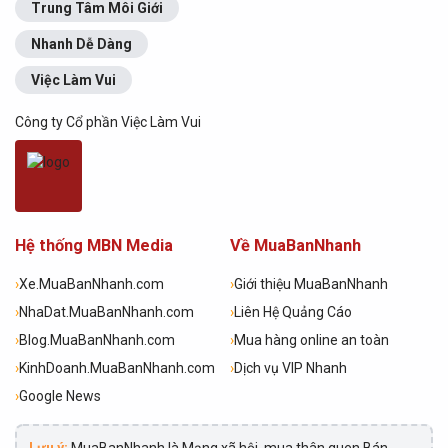
Trung Tâm Môi Giới
Nhanh Dễ Dàng
Việc Làm Vui
Công ty Cổ phần Việc Làm Vui
Hệ thống MBN Media
Về MuaBanNhanh
›
Xe.MuaBanNhanh.com
›
Giới thiệu MuaBanNhanh
›
NhaDat.MuaBanNhanh.com
›
Liên Hệ Quảng Cáo
›
Blog.MuaBanNhanh.com
›
Mua hàng online an toàn
›
KinhDoanh.MuaBanNhanh.com
›
Dịch vụ VIP Nhanh
›
Google News