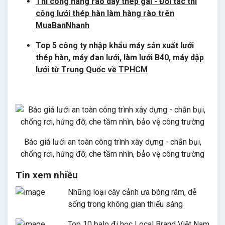
Thi công hàng rào dây thép gai - Đối tác thi
công lưới thép hàn làm hàng rào trên
MuaBanNhanh
Top 5 công ty nhập khẩu máy sản xuất lưới
thép hàn, máy đan lưới, làm lưới B40, máy dập
lưới từ Trung Quốc về TPHCM
Báo giá lưới an toàn công trình xây dựng - chắn bụi,
chống rơi, hứng đỡ, che tầm nhìn, bảo vệ công trường
Tin xem nhiều
Những loại cây cảnh ưa bóng râm, dễ
sống trong không gian thiếu sáng
Top 10 balo đi học Local Brand Việt Nam