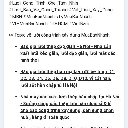
#Luoi_Cong_Trinh_Che_Tam_Nhin
#Luoi_Bao_Ve_Cong_Truong #Vat_Lieu_Xay_Dung
#MBN #MuaBanNhanh #LyMuaBanNhanh
#VIPMuaBanNhanh #TPHCM #VietNam
>> Topic về lưới công trình xây dựng MuaBanNhanh:
Báo giá lưới thép dập giãn Hà Nội - Nhà sản
xuất lưới kéo giãn, lưới dập giãn, lưới mắt cáo
hình thoi
Báo giá lưới thép hàn mạ kẽm đổ bê tông D1,
D2, D3, D4, D5, D6, D8, D10, D12, vỉ sắt hàn,
lưới sắt hàn chập từ Hà Nội
Nhà máy sản xuất lưới thép hàn chập tại Hà Nội
- Xưởng cung cấp thép lưới hàn chập sỉ & lẻ
cho các công trình xây dựng, dân dụng chăn
nuôi, hàng đi toàn quốc