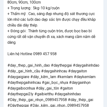
80cm, 90cm, 100cm
+ Trọng lượng : 5kg-10 kg/cuộn
+ Thẩm mỹ : Cao, sáng đẹp nhưng độ sát thương cực
lớn nhờ các lưỡi dao dẹp sắc lịm được chạy đều khắp
chiều dài dây thép.
+ Đóng gói : Thành từng cuộn tròn, được bọc bao bì
cứng rất dễ vận chuyển đi xa, xách mang cầm nắm dễ
dàng.
Liên hệ Hotline 0989 457 958
#day_thep_gai_hinh_dao #daythepgai #daygaihinhdao
#dây_gai_hình_cầu #daygaihinhcau #daygaiton
#daygaigiare #dây_kẽm_lam #kemlam #daykemlam
#daythepgaihinhcau #gai_bọc_nhựa #daygainhọn
#daygaibocnhua #dây_gai_tôn #gaiton
#daythepgai2ly #gaibietthu #daygaihinhdao
#Dây_thép_gai_nhọn_0989457958 #dây_thép_gai
#Dâythepgai #Dây_kẽm_gai_nhọn_0989457958