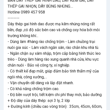
BÁN DÂY THÉP GAI HÌNH DAO, DÂY KẼM GAI, DÂY
THÉP GAI NHỌN, DÂY BÙNG NHÙNG....
Hotline 0989 457 958
--------
Dây thép gai hình dao được mạ kẽm nhúng nóng rất
bền, đẹp ,có độ sắc bén cao và chống oxy hóa bởi môi
trường không khí...
- Dùng làm #hàng rào chống trộm - Làm chuồng trại
nuôi gia súc - Làm vách ngăn sân, rào chắn khu nhà tù.
- Ngăn chặn sự xâm nhập, trộm cắp bằng hình thức leo
trèo - Dùng làm hàng rào xung quanh nhà cửa, khu vực
chăn nuôi - Bảo vệ công ty, xí nghiệp.
- Có thiết kế đẹp mắt, giúp đảm bảo tính thẩm mỹ của
ngôi nhà, công xưởng,…
- Vận chuyển dễ dàng và lắp đặt nhanh.
- Có khả năng chống trộm cao.
- Độ bền vượt trội, tiết kiệm chi phí thay mới, bảo dưỡng.
+ Độ dày của dây thép: sợi 3 ly, 2 lớp
+ Đường kính (chiều cao vòng tròn) : 35cm, 45cm, 60cm,