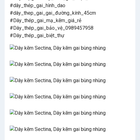
#dây_thép_gai_hình_dao
#dây_thep_gai_gai_đường_kính_45cm
#Dây_thép_gai_mạ_kẽm_giá_rẻ
#Dây_thép_gai_bảo_vệ_0989457958
#Dây_thép_gai_biệt_thự