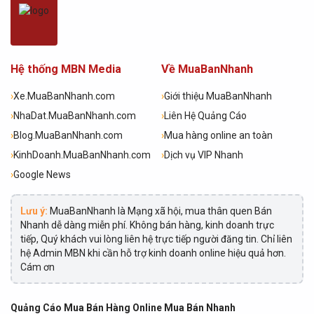
Hệ thống MBN Media
Về MuaBanNhanh
›
Xe.MuaBanNhanh.com
›
Giới thiệu MuaBanNhanh
›
NhaDat.MuaBanNhanh.com
›
Liên Hệ Quảng Cáo
›
Blog.MuaBanNhanh.com
›
Mua hàng online an toàn
›
KinhDoanh.MuaBanNhanh.com
›
Dịch vụ VIP Nhanh
›
Google News
Lưu ý:
MuaBanNhanh là Mạng xã hội, mua thân quen Bán
Nhanh dễ dàng miễn phí. Không bán hàng, kinh doanh trực
tiếp, Quý khách vui lòng liên hệ trực tiếp người đăng tin. Chỉ liên
hệ Admin MBN khi cần hỗ trợ kinh doanh online hiệu quả hơn.
Cám ơn
Quảng Cáo Mua Bán Hàng Online Mua Bán Nhanh