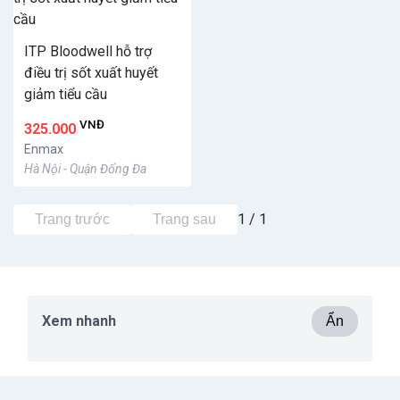
ITP Bloodwell hỗ trợ
điều trị sốt xuất huyết
giảm tiểu cầu
VNĐ
325.000
Enmax
Hà Nội - Quận Đống Đa
1 / 1
Trang trước
Trang sau
Xem nhanh
Ẩn