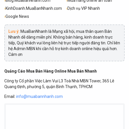
›
Blog.MuaBanNhanh.com
›
Mua hàng online an toàn
›
KinhDoanh.MuaBanNhanh.com
›
Dịch vụ VIP Nhanh
›
Google News
Lưu ý:
MuaBanNhanh là Mạng xã hội, mua thân quen Bán
Nhanh dễ dàng miễn phí. Không bán hàng, kinh doanh trực
tiếp, Quý khách vui lòng liên hệ trực tiếp người đăng tin. Chỉ liên
hệ Admin MBN khi cần hỗ trợ kinh doanh online hiệu quả hơn.
Cám ơn
Quảng Cáo Mua Bán Hàng Online Mua Bán Nhanh
Công ty Cổ phần Việc Làm Vui L3 Toà Nhà MBN Tower, 365 Lê
Quang Định, phường 5, quận Bình Thạnh, TPHCM
Email:
info@muabannhanh.com