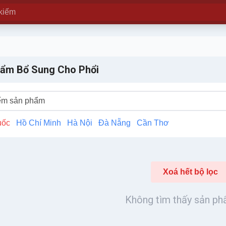
ẩm Bổ Sung Cho Phổi
uốc
Hồ Chí Minh
Hà Nội
Đà Nẵng
Cần Thơ
Xoá hết bộ lọc
Không tìm thấy sản p