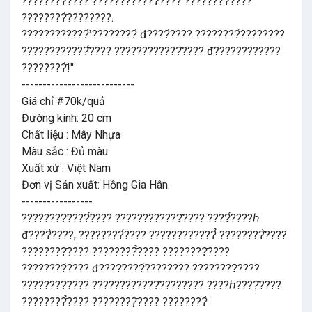
????????̛́???? ????????????̂́???? ????????̂̀????
????????̂̀????????.
????????????̛̀ ????????́ đ????̀???? ????????̂̀????????
????????????̂́???? ????????????̂???? đ????????????
????????̂̀!"
---------------------------
Giá chỉ #70k/quả
Đường kính: 20 cm
Chất liệu : Mây Nhựa
Màu sắc : Đủ màu
Xuất xứ : Việt Nam
Đơn vị Sản xuất: Hồng Gia Hân.
-----------------
????????̛????̛́???? ????????????̂???? ????́????ℎ
đ????̀????, ????????́???? ????????????̉ ????????̂̀????
????????̂???? ????????̂̉???? ????????̂????
????????́???? đ????̛????̛̀???????? ????????̂????
????????̛̣???? ????????????̂???????? ????ℎ????̣̂????
????????̂̉???? ????????̣̂???? ????????̀