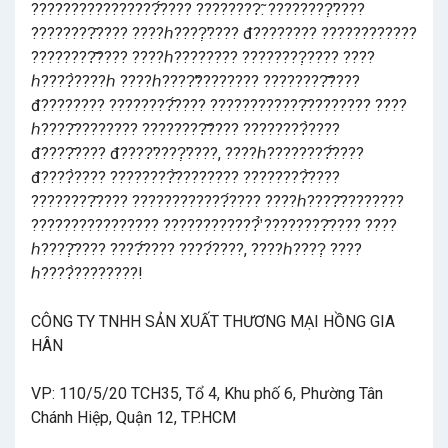
????????????????̂́???? ????????̃. ????????̛̣????
????????̂???? ????ℎ????̛̣???? đ???????? ????????????
????????̂̃???? ????ℎ???????? ????????̣???? ????
ℎ????̀????ℎ ????ℎ????̛̃???????? ????????̂̃????
đ???????? ????????̂́???? ????????????̂???????? ????
ℎ????̂???????? ????????̂̃???? ????????̀????
đ????̂???? đ????̛????̛̣????, ????ℎ????????̂́????
đ????̀???? ????????̂̀???????? ????????̂̀????
????????̂???? ????????????́???? ????ℎ????̂????????
???????????????? ????????????̛̉ ????????̂???? ????
ℎ????̣̂???? ????̂́???? ????́????, ????ℎ????̣ ????
ℎ????̀????????!
CÔNG TY TNHH SẢN XUẤT THƯƠNG MẠI HỒNG GIA
HÂN
VP: 110/5/20 TCH35, Tổ 4, Khu phố 6, Phường Tân
Chánh Hiệp, Quận 12, TP.HCM