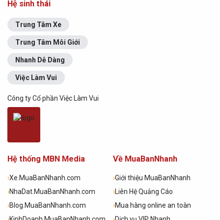
Hệ sinh thái
Trung Tâm Xe
Trung Tâm Môi Giới
Nhanh Dễ Dàng
Việc Làm Vui
Công ty Cổ phần Việc Làm Vui
Hệ thống MBN Media
Về MuaBanNhanh
›
Xe.MuaBanNhanh.com
›
Giới thiệu MuaBanNhanh
›
NhaDat.MuaBanNhanh.com
›
Liên Hệ Quảng Cáo
›
Blog.MuaBanNhanh.com
›
Mua hàng online an toàn
›
KinhDoanh.MuaBanNhanh.com
›
Dịch vụ VIP Nhanh