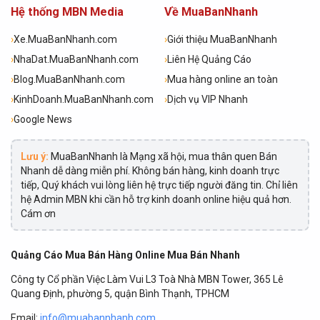
Hệ thống MBN Media
Về MuaBanNhanh
›
Xe.MuaBanNhanh.com
›
Giới thiệu MuaBanNhanh
›
NhaDat.MuaBanNhanh.com
›
Liên Hệ Quảng Cáo
›
Blog.MuaBanNhanh.com
›
Mua hàng online an toàn
›
KinhDoanh.MuaBanNhanh.com
›
Dịch vụ VIP Nhanh
›
Google News
Lưu ý:
MuaBanNhanh là Mạng xã hội, mua thân quen Bán
Nhanh dễ dàng miễn phí. Không bán hàng, kinh doanh trực
tiếp, Quý khách vui lòng liên hệ trực tiếp người đăng tin. Chỉ liên
hệ Admin MBN khi cần hỗ trợ kinh doanh online hiệu quả hơn.
Cám ơn
Quảng Cáo Mua Bán Hàng Online Mua Bán Nhanh
Công ty Cổ phần Việc Làm Vui L3 Toà Nhà MBN Tower, 365 Lê
Quang Định, phường 5, quận Bình Thạnh, TPHCM
Email:
info@muabannhanh.com