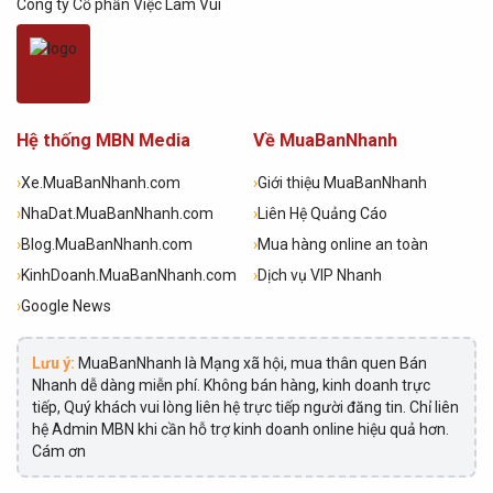
Công ty Cổ phần Việc Làm Vui
Hệ thống MBN Media
Về MuaBanNhanh
›
Xe.MuaBanNhanh.com
›
Giới thiệu MuaBanNhanh
›
NhaDat.MuaBanNhanh.com
›
Liên Hệ Quảng Cáo
›
Blog.MuaBanNhanh.com
›
Mua hàng online an toàn
›
KinhDoanh.MuaBanNhanh.com
›
Dịch vụ VIP Nhanh
›
Google News
Lưu ý:
MuaBanNhanh là Mạng xã hội, mua thân quen Bán
Nhanh dễ dàng miễn phí. Không bán hàng, kinh doanh trực
tiếp, Quý khách vui lòng liên hệ trực tiếp người đăng tin. Chỉ liên
hệ Admin MBN khi cần hỗ trợ kinh doanh online hiệu quả hơn.
Cám ơn