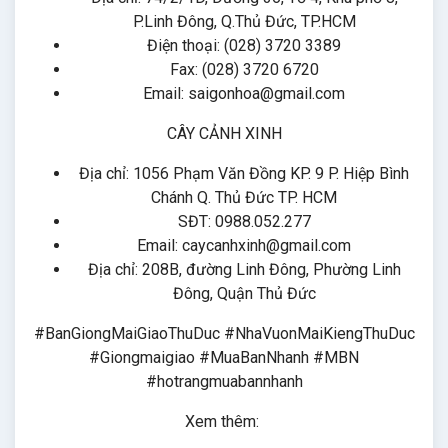
P.Linh Đông, Q.Thủ Đức, TP.HCM
Điện thoại: (028) 3720 3389
Fax: (028) 3720 6720
Email: saigonhoa@gmail.com
CÂY CẢNH XINH
Địa chỉ: 1056 Phạm Văn Đồng KP. 9 P. Hiệp Bình
Chánh Q. Thủ Đức TP. HCM
SĐT: 0988.052.277
Email: caycanhxinh@gmail.com
Địa chỉ: 208B, đường Linh Đông, Phường Linh
Đông, Quận Thủ Đức
#BanGiongMaiGiaoThuDuc #NhaVuonMaiKiengThuDuc
#Giongmaigiao #MuaBanNhanh #MBN
#hotrangmuabannhanh
Xem thêm: