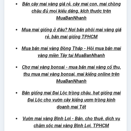
Bán cây mai vàng giá rẻ, cây mai con, mai chồng
chậu đủ mọi kiểu dáng, kích thước trên
MuaBanNhanh
Mua mai giống ở đâu? Nơi bán phôi mai vàng giá
rẻ, bán mai giống TPHCM
Mua bán mai vàng Đồng Tháp - Hội mua bán mai
vàng miền Tây tại MuaBanNhanh
Chợ mai vàng bonsai - mua bán mai vàng cổ thụ,
thu mua mai vàng bonsai, mai kiểng online trên
MuaBanNhanh
Bán giống mai Đại Lộc trồng chậu, hạt giống mai
Đại Lộc cho vườn cây kiểng ươm trồng kinh
doanh mai Tết
Vườn mai vàng Bình Lợi - Bán, cho thuê, dịch vụ
chăm sóc mai vàng Bình Lợi, TPHCM