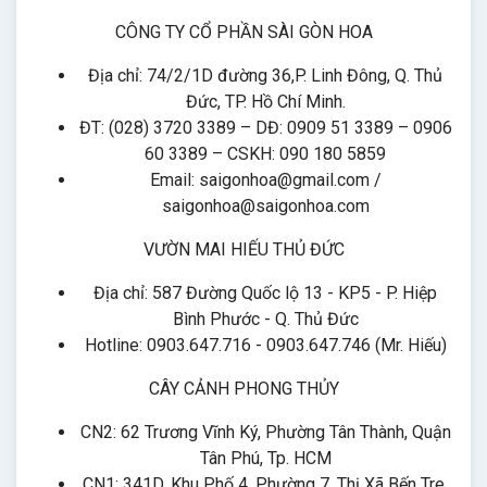
CÔNG TY CỔ PHẦN SÀI GÒN HOA
Địa chỉ: 74/2/1D đường 36,P. Linh Đông, Q. Thủ
Đức, TP. Hồ Chí Minh.
ĐT: (028) 3720 3389 – DĐ: 0909 51 3389 – 0906
60 3389 – CSKH: 090 180 5859
Email: saigonhoa@gmail.com /
saigonhoa@saigonhoa.com
VƯỜN MAI HIẾU THỦ ĐỨC
Địa chỉ: 587 Đường Quốc lộ 13 - KP5 - P. Hiệp
Bình Phước - Q. Thủ Đức
Hotline: 0903.647.716 - 0903.647.746 (Mr. Hiếu)
CÂY CẢNH PHONG THỦY
CN2: 62 Trương Vĩnh Ký, Phường Tân Thành, Quận
Tân Phú, Tp. HCM
CN1: 341D, Khu Phố 4, Phường 7, Thị Xã Bến Tre,