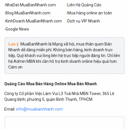
›
NhaDat.MuaBanNhanh.com
›
Liên Hệ Quảng Cáo
›
Blog.MuaBanNhanh.com
›
Mua hàng online an toàn
›
KinhDoanh.MuaBanNhanh.com
›
Dịch vụ VIP Nhanh
›
Google News
Lưu ý:
MuaBanNhanh là Mạng xã hội, mua thân quen Bán
Nhanh dễ dàng miễn phí. Không bán hàng, kinh doanh trực
tiếp, Quý khách vui lòng liên hệ trực tiếp người đăng tin. Chỉ liên
hệ Admin MBN khi cần hỗ trợ kinh doanh online hiệu quả hơn.
Cám ơn
Quảng Cáo Mua Bán Hàng Online Mua Bán Nhanh
Công ty Cổ phần Việc Làm Vui L3 Toà Nhà MBN Tower, 365 Lê
Quang Định, phường 5, quận Bình Thạnh, TPHCM
Email:
info@muabannhanh.com