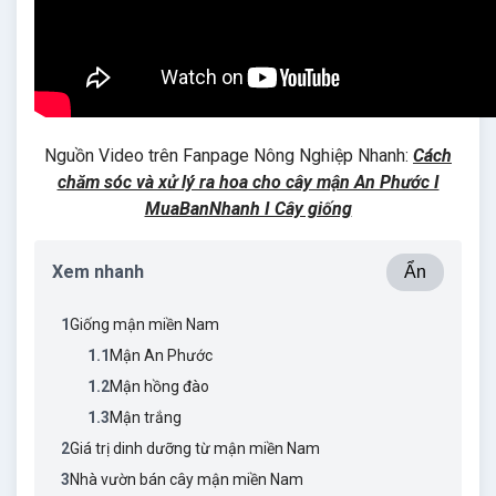
Nguồn Video trên Fanpage Nông Nghiệp Nhanh:
Cách
chăm sóc và xử lý ra hoa cho cây mận An Phước I
MuaBanNhanh I Cây giống
Xem nhanh
Ẩn
1
Giống mận miền Nam
1.1
Mận An Phước
1.2
Mận hồng đào
1.3
Mận trắng
2
Giá trị dinh dưỡng từ mận miền Nam
3
Nhà vườn bán cây mận miền Nam