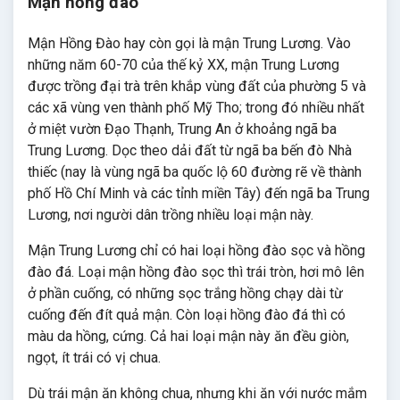
Mận hồng đào
Mận Hồng Đào hay còn gọi là mận Trung Lương. Vào
những năm 60-70 của thế kỷ XX, mận Trung Lương
được trồng đại trà trên khắp vùng đất của phường 5 và
các xã vùng ven thành phố Mỹ Tho; trong đó nhiều nhất
ở miệt vườn Đạo Thạnh, Trung An ở khoảng ngã ba
Trung Lương. Dọc theo dải đất từ ngã ba bến đò Nhà
thiếc (nay là vùng ngã ba quốc lộ 60 đường rẽ về thành
phố Hồ Chí Minh và các tỉnh miền Tây) đến ngã ba Trung
Lương, nơi người dân trồng nhiều loại mận này.
Mận Trung Lương chỉ có hai loại hồng đào sọc và hồng
đào đá. Loại mận hồng đào sọc thì trái tròn, hơi mô lên
ở phần cuống, có những sọc trắng hồng chạy dài từ
cuống đến đít quả mận. Còn loại hồng đào đá thì có
màu da hồng, cứng. Cả hai loại mận này ăn đều giòn,
ngọt, ít trái có vị chua.
Dù trái mận ăn không chua, nhưng khi ăn với nước mắm