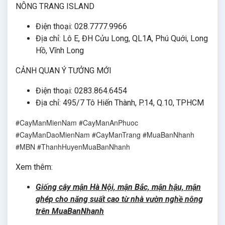
NÔNG TRANG ISLAND
Điện thoại: 028.7777.9966
Địa chỉ: Lô E, ĐH Cửu Long, QL1A, Phú Quới, Long
Hồ, Vĩnh Long
CẢNH QUAN Ý TƯỞNG MỚI
Điện thoại: 0283.864.6454
Địa chỉ: 495/7 Tô Hiến Thành, P.14, Q.10, TPHCM
#CayManMienNam #CayManAnPhuoc
#CayManDaoMienNam #CayManTrang #MuaBanNhanh
#MBN #ThanhHuyenMuaBanNhanh
Xem thêm:
Giống cây mận Hà Nội, mận Bắc, mận hậu, mận
ghép cho năng suất cao từ nhà vườn nghề nông
trên MuaBanNhanh