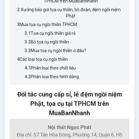
TPHCM trên MuaBanNhanh
2
Xưởng báo giá tọa cụ thiền, bồ đoàn, đệm ngồi niệm
Phật
3
Mua tọa cụ ngồi thiền TPHCM
3.1
Tọa cụ ngồi thiền giá rẻ
3.2
Bộ tọa cụ ngồi thiền
3.3
Mua toạ cụ ngồi thiền ở đâu?
4
Các loại toạ cụ ngồi thiền
4.1
Phân loại theo chất liệu
4.2
Phân loại theo hình dáng
Đối tác cung cấp sỉ, lẻ đệm ngồi niệm
Phật, tọa cụ tại TPHCM trên
MuaBanNhanh
Nội thất Ngọc Phát
Địa chỉ: 57 Tân Hòa Đông, Phường 14, Quận 6, Hồ