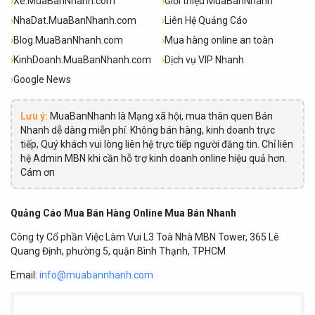
›
Xe.MuaBanNhanh.com
›
Giới thiệu MuaBanNhanh
›
NhaDat.MuaBanNhanh.com
›
Liên Hệ Quảng Cáo
›
Blog.MuaBanNhanh.com
›
Mua hàng online an toàn
›
KinhDoanh.MuaBanNhanh.com
›
Dịch vụ VIP Nhanh
›
Google News
Lưu ý:
MuaBanNhanh là Mạng xã hội, mua thân quen Bán
Nhanh dễ dàng miễn phí. Không bán hàng, kinh doanh trực
tiếp, Quý khách vui lòng liên hệ trực tiếp người đăng tin. Chỉ liên
hệ Admin MBN khi cần hỗ trợ kinh doanh online hiệu quả hơn.
Cám ơn
Quảng Cáo Mua Bán Hàng Online Mua Bán Nhanh
Công ty Cổ phần Việc Làm Vui L3 Toà Nhà MBN Tower, 365 Lê
Quang Định, phường 5, quận Bình Thạnh, TPHCM
Email:
info@muabannhanh.com