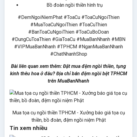
Bồ đoàn ngồi thiền hình trụ
#DemNgoiNiemPhat #ToaCu #ToaCuNgoiThien
#MuaToaCuNgoiThien #ToaCuThien
#BanToaCuNgoiThien #ToaCuBoDoan
#DungCuToaThien #GiaToaCu #MuaBanNhanh #MBN
#VIPMuaBanNhanh #TPHCM #NganMuaBanNhanh
#ChatNhanhShop
Bài liên quan xem thêm:
Đặt mua đệm ngồi thiền, tụng
kinh thêu hoa ở đâu? Địa chỉ bán đệm ngồi bệt TPHCM
trên MuaBanNhanh
Mua tọa cụ ngồi thiền TPHCM - Xưởng báo giá tọa cụ
thiền, bồ đoàn, đệm ngồi niệm Phật
Tin xem nhiều