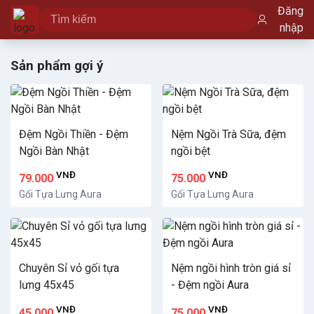
Đăng
nhập
Sản phẩm gợi ý
Đệm Ngồi Thiền - Đệm
Nệm Ngồi Trà Sữa, đệm
Ngồi Bàn Nhật
ngồi bệt
VNĐ
VNĐ
79.000
75.000
Gối Tựa Lưng Aura
Gối Tựa Lưng Aura
Chuyên Sỉ vỏ gối tựa
Nệm ngồi hình tròn giá sỉ
lưng 45x45
- Đệm ngồi Aura
VNĐ
VNĐ
45.000
75.000