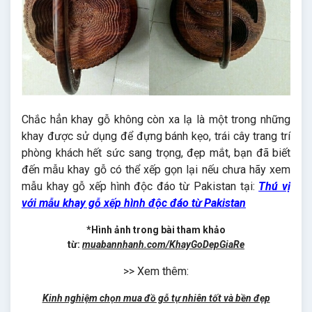
Chắc hẳn khay gỗ không còn xa lạ là một trong những
khay được sử dụng để đựng bánh kẹo, trái cây trang trí
phòng khách hết sức sang trọng, đẹp mắt, bạn đã biết
đến mẫu khay gỗ có thể xếp gọn lại nếu chưa hãy xem
mẫu khay gỗ xếp hình độc đáo từ Pakistan tại:
Thú vị
với mẫu khay gỗ xếp hình độc đáo từ Pakistan
*Hình ảnh trong bài tham khảo
từ:
muabannhanh.com/KhayGoDepGiaRe
>> Xem thêm:
Kinh nghiệm chọn mua đồ gỗ tự nhiên tốt và bền đẹp