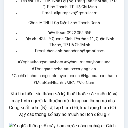
Địa chỉ: 167 - 169 Bình Lợi (Nơ Trang Long nối dài), P.13,
Q. Bình Thạnh, TP. Hồ Chí Minh
Email: allpumpsvn@gmail.com
Công ty TNHH Cơ Điện Lạnh Thành Danh
Điện thoại: 0922 083 868
Địa chỉ: 434 Lê Quang Định, Phường 11, Quận Bình
Thạnh, TP. Hồ Chí Minh
Email: dienlanhthanhdanh@gmail.com
#Ynghiathongsomaybom #Kyhieutrenmaybomnuoc
#Thongsomaybomnuoccongnghiep
#Cachtinhchoncongsuatmaybomnuoc #Ngamuabannhanh
#MuaBanNhanh #MBN #VietNam
Khi tìm hiểu các thông số kỹ thuật hoặc các miêu tả về
máy bơm người ta thường sử dụng các thông số như:
Công suất bơm (N), cột áp bơm (H), lưu lượng bơm (Q)…
Vậy các thông số này nó muốn nói lên điều gì?