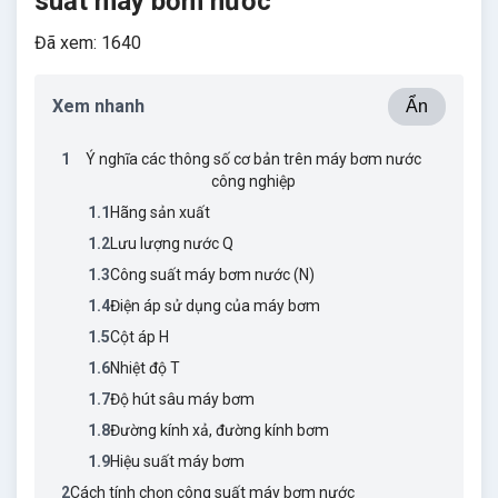
suất máy bơm nước
Đã xem: 1640
Xem nhanh
Ẩn
1
Ý nghĩa các thông số cơ bản trên máy bơm nước
công nghiệp
1.1
Hãng sản xuất
1.2
Lưu lượng nước Q
1.3
Công suất máy bơm nước (N)
1.4
Điện áp sử dụng của máy bơm
1.5
Cột áp H
1.6
Nhiệt độ T
1.7
Độ hút sâu máy bơm
1.8
Đường kính xả, đường kính bơm
1.9
Hiệu suất máy bơm
2
Cách tính chọn công suất máy bơm nước