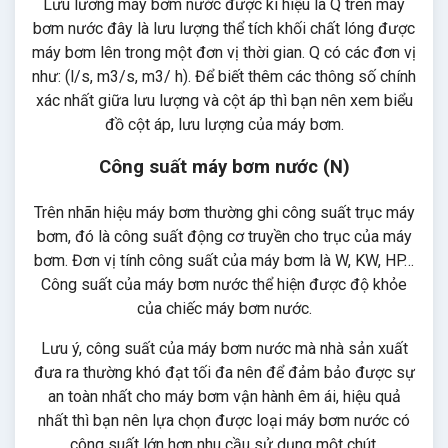
Lưu lương máy bơm nước được kí hiệu là Q trên máy
bơm nước đây là lưu lượng thể tích khối chất lóng được
máy bơm lên trong một đơn vị thời gian. Q có các đơn vị
như: (l/s, m3/s, m3/ h). Để biết thêm các thông số chính
xác nhất giữa lưu lượng và cột áp thì bạn nên xem biểu
đồ cột áp, lưu lượng của máy bơm.
Công suất máy bơm nước (N)
Trên nhãn hiệu máy bơm thường ghi công suất trục máy
bơm, đó là công suất động cơ truyền cho trục của máy
bơm. Đơn vị tính công suất của máy bơm là W, KW, HP…
Công suất của máy bơm nước thể hiện được độ khỏe
của chiếc máy bơm nước.
Lưu ý, công suất của máy bơm nước mà nhà sản xuất
đưa ra thường khó đạt tối đa nên để đảm bảo được sự
an toàn nhất cho máy bơm vận hành êm ái, hiệu quả
nhất thì bạn nên lựa chọn được loại máy bơm nước có
công suất lớn hơn nhu cầu sử dụng một chút.