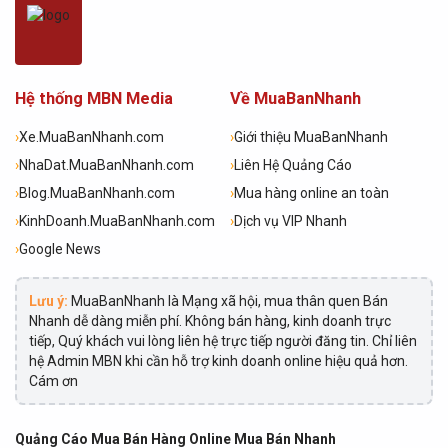
Hệ thống MBN Media
Về MuaBanNhanh
›
Xe.MuaBanNhanh.com
›
Giới thiệu MuaBanNhanh
›
NhaDat.MuaBanNhanh.com
›
Liên Hệ Quảng Cáo
›
Blog.MuaBanNhanh.com
›
Mua hàng online an toàn
›
KinhDoanh.MuaBanNhanh.com
›
Dịch vụ VIP Nhanh
›
Google News
Lưu ý:
MuaBanNhanh là Mạng xã hội, mua thân quen Bán
Nhanh dễ dàng miễn phí. Không bán hàng, kinh doanh trực
tiếp, Quý khách vui lòng liên hệ trực tiếp người đăng tin. Chỉ liên
hệ Admin MBN khi cần hỗ trợ kinh doanh online hiệu quả hơn.
Cám ơn
Quảng Cáo Mua Bán Hàng Online Mua Bán Nhanh