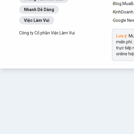
›
Blog.Mua
Nhanh Dễ Dàng
›
KinhDoan
Việc Làm Vui
›
Google Ne
Công ty Cổ phần Việc Làm Vui
Lưu ý:
Mu
miễn phí.
trực tiếp
online hi