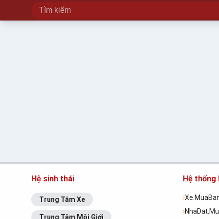
Hệ sinh thái
Hệ thống
›
Xe.MuaBa
Trung Tâm Xe
›
NhaDat.M
Trung Tâm Môi Giới