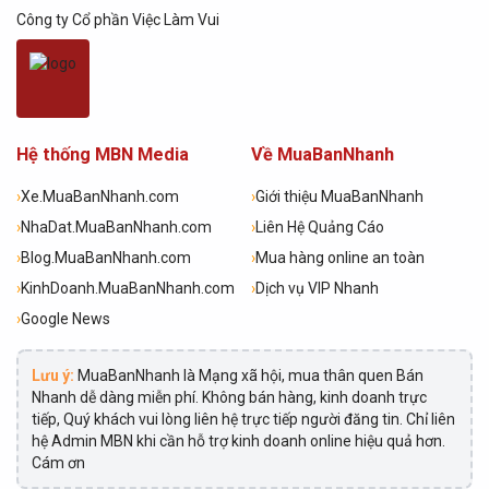
Công ty Cổ phần Việc Làm Vui
Hệ thống MBN Media
Về MuaBanNhanh
›
Xe.MuaBanNhanh.com
›
Giới thiệu MuaBanNhanh
›
NhaDat.MuaBanNhanh.com
›
Liên Hệ Quảng Cáo
›
Blog.MuaBanNhanh.com
›
Mua hàng online an toàn
›
KinhDoanh.MuaBanNhanh.com
›
Dịch vụ VIP Nhanh
›
Google News
Lưu ý:
MuaBanNhanh là Mạng xã hội, mua thân quen Bán
Nhanh dễ dàng miễn phí. Không bán hàng, kinh doanh trực
tiếp, Quý khách vui lòng liên hệ trực tiếp người đăng tin. Chỉ liên
hệ Admin MBN khi cần hỗ trợ kinh doanh online hiệu quả hơn.
Cám ơn