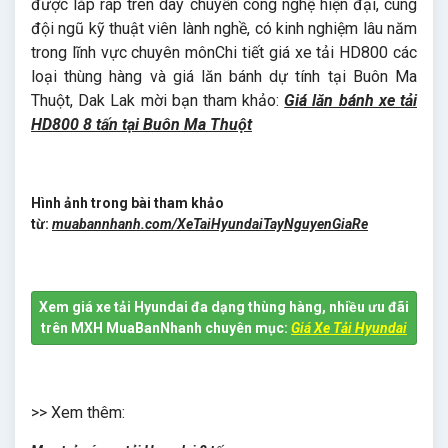
được lắp ráp trên dây chuyền công nghệ hiện đại, cùng
đội ngũ kỹ thuật viên lành nghề, có kinh nghiệm lâu năm
trong lĩnh vực chuyên mônChi tiết giá xe tải HD800 các
loại thùng hàng và giá lăn bánh dự tính tại Buôn Ma
Thuột, Dak Lak mời bạn tham khảo:
Giá lăn bánh xe tải
HD800 8 tấn tại Buôn Ma Thuột
Hình ảnh trong bài tham khảo
từ:
muabannhanh.com/XeTaiHyundaiTayNguyenGiaRe
Xem giá xe tải Hyundai đa dạng thùng hàng, nhiều ưu đãi
trên MXH MuaBanNhanh chuyên mục:
Giá Xe Tải Hyundai
>> Xem thêm: