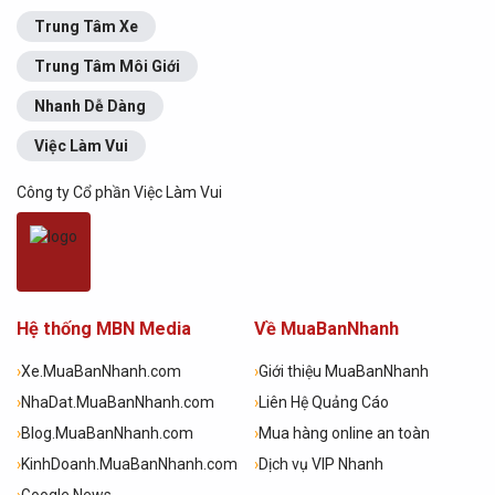
Trung Tâm Xe
Trung Tâm Môi Giới
Nhanh Dễ Dàng
Việc Làm Vui
Công ty Cổ phần Việc Làm Vui
Hệ thống MBN Media
Về MuaBanNhanh
›
Xe.MuaBanNhanh.com
›
Giới thiệu MuaBanNhanh
›
NhaDat.MuaBanNhanh.com
›
Liên Hệ Quảng Cáo
›
Blog.MuaBanNhanh.com
›
Mua hàng online an toàn
›
KinhDoanh.MuaBanNhanh.com
›
Dịch vụ VIP Nhanh
›
Google News