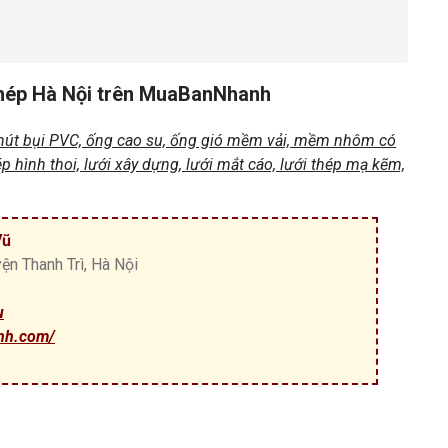
thép Hà Nội trên MuaBanNhanh
hút bụi PVC, ống cao su, ống gió mềm vải, mềm nhôm có
hép hình thoi, lưới xây dựng, lưới mắt cáo, lưới thép mạ kẽm,
Vũ
ện Thanh Trì, Hà Nội
u
nh.com/