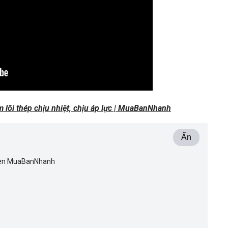
lõi thép chịu nhiệt, chịu áp lực | MuaBanNhanh
Ẩn
 trên MuaBanNhanh