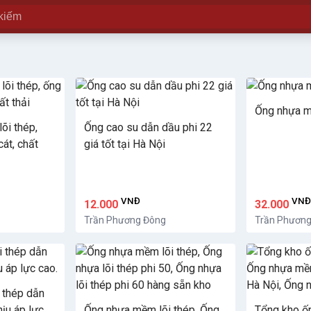
Ống nhựa m
õi thép,
Ống cao su dẫn dầu phi 22
át, chất
giá tốt tại Hà Nội
VNĐ
VN
12.000
32.000
Trần Phương Đông
Trần Phươn
 thép dẫn
hịu áp lực
Ống nhựa mềm lõi thép, Ống
Tổng kho ốn