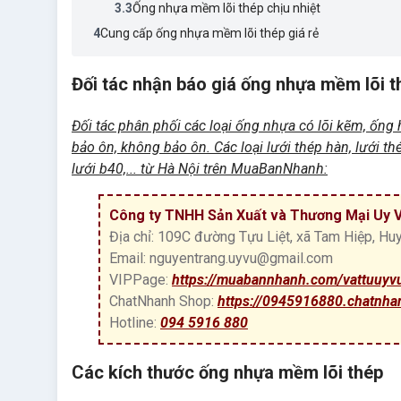
3.3
Ống nhựa mềm lõi thép chịu nhiệt
4
Cung cấp ống nhựa mềm lõi thép giá rẻ
Đối tác nhận báo giá ống nhựa mềm lõi 
Đối tác phân phối các loại ống nhựa có lõi kẽm, ống 
bảo ôn, không bảo ôn. Các loại lưới thép hàn, lưới t
lưới b40,... từ Hà Nội trên MuaBanNhanh:
Công ty TNHH Sản Xuất và Thương Mại Uy 
Địa chỉ: 109C đường Tựu Liệt, xã Tam Hiệp, Huy
Email: nguyentrang.uyvu@gmail.com
VIPPage:
https://muabannhanh.com/vattuuyv
ChatNhanh Shop:
https://0945916880.chatnha
Hotline:
094 5916 880
Các kích thước ống nhựa mềm lõi thép