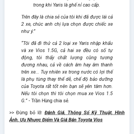
trong khi Yaris là ghế nỉ cao cấp.
Trên đây là chia sẻ của tôi khi đã được lái cả
2 xe, chúc anh chị lựa chọn được chiếc xe
như ý.”
“Tôi đã đi thử cả 2 loại xe Yaris nhập khẩu
và xe Vios 1.5G, cả hai xe đều có số tự
động, tôi thấy chất lượng cũng tương
đương nhau, cả về cách âm hay âm thanh
trên xe... Tuy nhiên xe trong nước có lợi thế
là phụ tùng thay thế dễ, chế độ bảo dưỡng
của Toyota rất tốt nên bạn sẽ yên tâm hơn.
Nếu tôi chọn thì tôi chọn mua xe Vios 1.5
G.”
- Trần Hùng chia sẻ.
>> Đừng bỏ lỡ:
Đánh Giá, Thông Số Kỹ Thuật, Hình
Ảnh, Ưu Nhược Điểm Và Giá Bán Toyota Vios