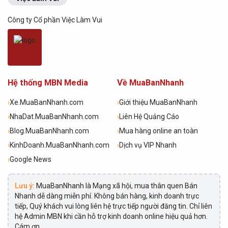
Công ty Cổ phần Việc Làm Vui
Hệ thống MBN Media
Về MuaBanNhanh
›
Xe.MuaBanNhanh.com
›
Giới thiệu MuaBanNhanh
›
NhaDat.MuaBanNhanh.com
›
Liên Hệ Quảng Cáo
›
Blog.MuaBanNhanh.com
›
Mua hàng online an toàn
›
KinhDoanh.MuaBanNhanh.com
›
Dịch vụ VIP Nhanh
›
Google News
Lưu ý:
MuaBanNhanh là Mạng xã hội, mua thân quen Bán
Nhanh dễ dàng miễn phí. Không bán hàng, kinh doanh trực
tiếp, Quý khách vui lòng liên hệ trực tiếp người đăng tin. Chỉ liên
hệ Admin MBN khi cần hỗ trợ kinh doanh online hiệu quả hơn.
Cám ơn