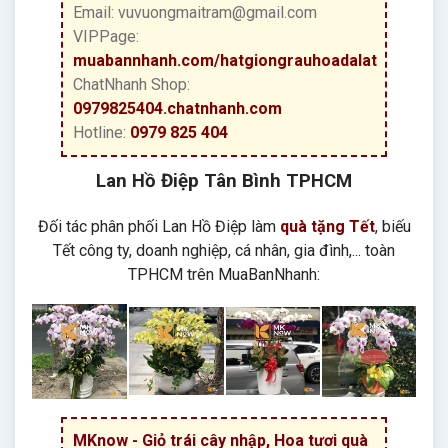
Email: vuvuongmaitram@gmail.com
VIPPage:
muabannhanh.com/hatgiongrauhoadalat
ChatNhanh Shop:
0979825404.chatnhanh.com
Hotline:
0979 825 404
Lan Hồ Điệp Tân Bình TPHCM
Đối tác phân phối Lan Hồ Điệp làm
quà tặng Tết
, biếu
Tết công ty, doanh nghiệp, cá nhân, gia đình,... toàn
TPHCM trên MuaBanNhanh:
MKnow - Giỏ trái cây nhập, Hoa tươi quà