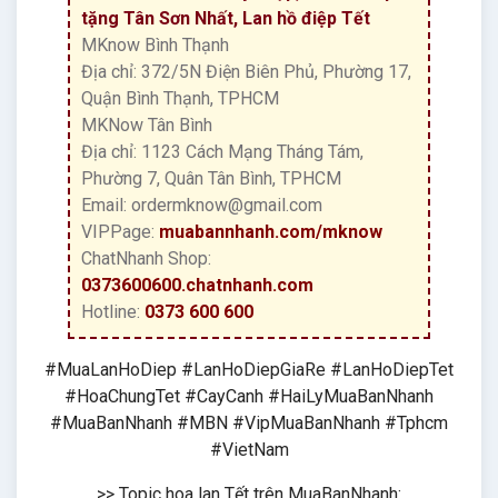
tặng Tân Sơn Nhất, Lan hồ điệp Tết
MKnow Bình Thạnh
Địa chỉ: 372/5N Điện Biên Phủ, Phường 17,
Quận Bình Thạnh, TPHCM
MKNow Tân Bình
Địa chỉ: 1123 Cách Mạng Tháng Tám,
Phường 7, Quân Tân Bình, TPHCM
Email: ordermknow@gmail.com
VIPPage:
muabannhanh.com/mknow
ChatNhanh Shop:
0373600600.chatnhanh.com
Hotline:
0373 600 600
#MuaLanHoDiep #LanHoDiepGiaRe #LanHoDiepTet
#HoaChungTet #CayCanh #HaiLyMuaBanNhanh
#MuaBanNhanh #MBN #VipMuaBanNhanh #Tphcm
#VietNam
>> Topic hoa lan Tết trên MuaBanNhanh: