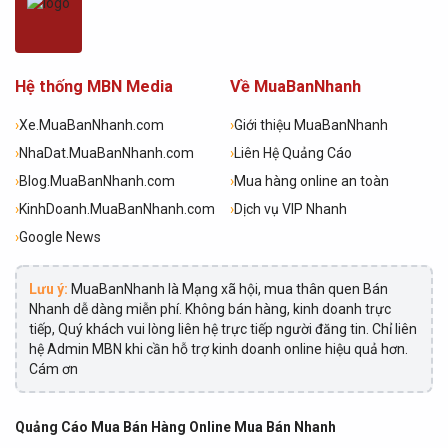
Hệ thống MBN Media
Về MuaBanNhanh
›
Xe.MuaBanNhanh.com
›
Giới thiệu MuaBanNhanh
›
NhaDat.MuaBanNhanh.com
›
Liên Hệ Quảng Cáo
›
Blog.MuaBanNhanh.com
›
Mua hàng online an toàn
›
KinhDoanh.MuaBanNhanh.com
›
Dịch vụ VIP Nhanh
›
Google News
Lưu ý:
MuaBanNhanh là Mạng xã hội, mua thân quen Bán
Nhanh dễ dàng miễn phí. Không bán hàng, kinh doanh trực
tiếp, Quý khách vui lòng liên hệ trực tiếp người đăng tin. Chỉ liên
hệ Admin MBN khi cần hỗ trợ kinh doanh online hiệu quả hơn.
Cám ơn
Quảng Cáo Mua Bán Hàng Online Mua Bán Nhanh