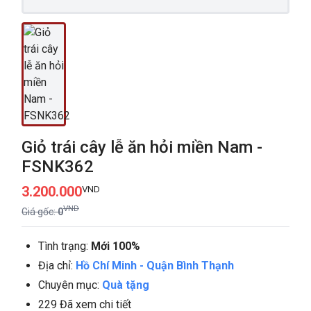
Giỏ trái cây lễ ăn hỏi miền Nam -
FSNK362
3.200.000
VND
VND
Giá gốc:
0
Tình trạng:
Mới 100%
Địa chỉ:
Hồ Chí Minh
-
Quận Bình Thạnh
Chuyên mục:
Quà tặng
229 Đã xem chi tiết