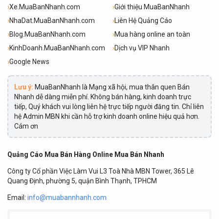
›
Xe.MuaBanNhanh.com
›
Giới thiệu MuaBanNhanh
›
NhaDat.MuaBanNhanh.com
›
Liên Hệ Quảng Cáo
›
Blog.MuaBanNhanh.com
›
Mua hàng online an toàn
›
KinhDoanh.MuaBanNhanh.com
›
Dịch vụ VIP Nhanh
›
Google News
Lưu ý:
MuaBanNhanh là Mạng xã hội, mua thân quen Bán
Nhanh dễ dàng miễn phí. Không bán hàng, kinh doanh trực
tiếp, Quý khách vui lòng liên hệ trực tiếp người đăng tin. Chỉ liên
hệ Admin MBN khi cần hỗ trợ kinh doanh online hiệu quả hơn.
Cám ơn
Quảng Cáo Mua Bán Hàng Online Mua Bán Nhanh
Công ty Cổ phần Việc Làm Vui L3 Toà Nhà MBN Tower, 365 Lê
Quang Định, phường 5, quận Bình Thạnh, TPHCM
Email:
info@muabannhanh.com