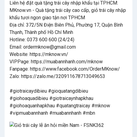
Liên hệ đặt quà tặng trái cây nhập khẩu tại TPHCM:
MKnow.vn - Quà tặng trái cây cao cấp, giỏ trái cây nhập
khẩu tươi ngon giao tận nơi TPHCM
Địa chỉ: 372/5N Điện Biên Phủ, Phường 17, Quận Bình
Thạnh, Thành phố Hồ Chí Minh
Hotline: 0373 600 600 (24/24)
Email: ordermknow@gmail.com
Website: https://mknow.vn/
VIPPage: https://muabannhanh.com/mknow
Fanpage: https://www.facebook.com/OrderMKnow/
Zalo: https://zalo.me/320911678713049653
#giotraicaydibieu #gioquatangdibieu
#giohoaquadibieu #giotraicaynhapkhau
#giohoaquanhapkhau #quatangtraicay #mknow
#vipmuabannhanh #muabannhanh #mbn