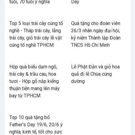
tuổi, 70 tuổi ý nghĩa
Day
Top 5 loại trái cây cúng tổ
Quà tặng cho đoàn viên
nghề - Tháp trái cây, lẵng
26/3 nhân ngày đại hội,
trái cây, giỏ trái cây lễ vật
kỷ niệm Thành lập Đoàn
cúng tổ nghề TPHCM
TNCS Hồ Chí Minh
Hộp quà biếu dạm ngõ,
Lễ Phật Đản và giỏ hoa
trái cây & trầu cau, hoa
quả đi lễ Chùa cúng
tươi - Hộp gỗ nắp kiếng
dường
thuận tiện mang lên máy
bay từ TPHCM
Top 10 quà tặng bố
Father's Day 19/6, 20/6 ý
nghĩa, kinh tế, tốt cho sức