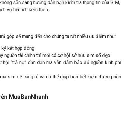
 không sẵn sàng hướng dẫn bạn kiểm tra thông tin của SIM,
ch vụ tiện ích kèm theo.
m trả góp sẽ mang đến cho chúng ta rất nhiều ưu điểm như:
 ký kết hợp đồng
ũy nguồn tài chính thì mới có cơ hội sở hữu sim số đẹp
ơ hội “trả nợ” dần dần mà vẫn đảm bảo đủ nguồn kinh phí
iá sim sẽ càng rẻ và có thể giúp bạn tiết kiệm được phần
 trên MuaBanNhanh