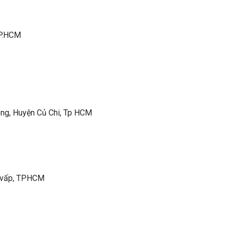
 TP.HCM
ông, Huyện Củ Chi, Tp HCM
gò vấp, TPHCM