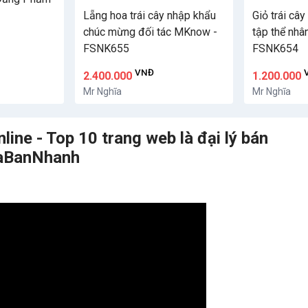
Lẵng hoa trái cây nhập khẩu
Giỏ trái câ
chúc mừng đối tác MKnow -
tập thể nhâ
FSNK655
FSNK654
VNĐ
2.400.000
1.200.000
Mr Nghĩa
Mr Nghĩa
ne - Top 10 trang web là đại lý bán
MuaBanNhanh