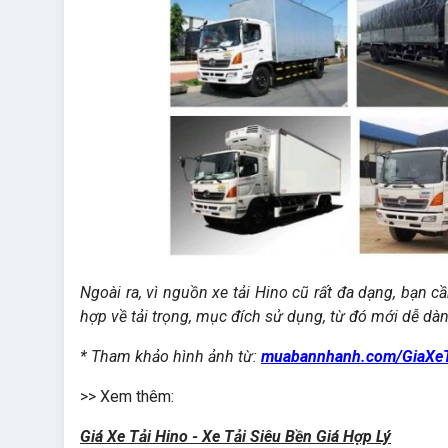
Ngoài ra, vì nguồn xe tải Hino cũ rất đa dạng, bạn c
hợp về tải trọng, mục đích sử dụng, từ đó mới dễ dàn
* Tham khảo hình ảnh từ:
muabannhanh.com/GiaXe
>> Xem thêm:
Giá Xe Tải Hino - Xe Tải Siêu Bền Giá Hợp Lý