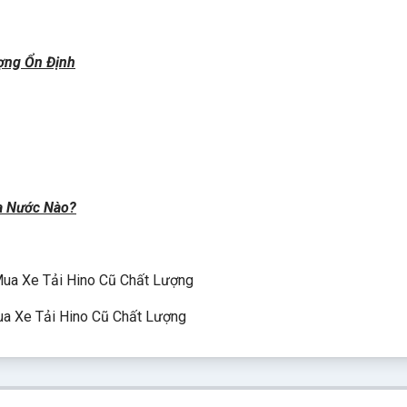
ượng Ổn Định
ủa Nước Nào?
ua Xe Tải Hino Cũ Chất Lượng